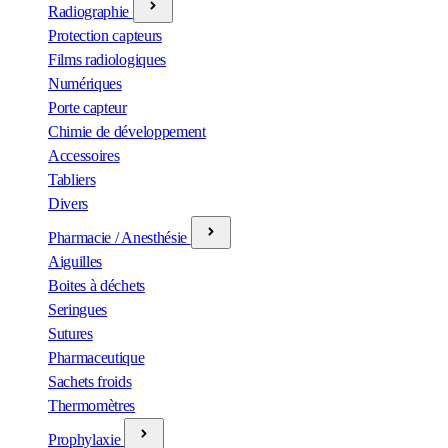
Radiographie
Protection capteurs
Films radiologiques
Numériques
Porte capteur
Chimie de développement
Accessoires
Tabliers
Divers
Pharmacie / Anesthésie
Aiguilles
Boites à déchets
Seringues
Sutures
Pharmaceutique
Sachets froids
Thermomètres
Prophylaxie