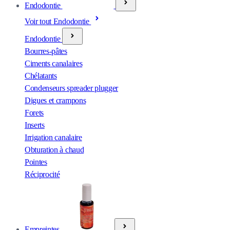
Endodontie
Voir tout Endodontie
Endodontie
Bourres-pâtes
Ciments canalaires
Chélatants
Condenseurs spreader plugger
Digues et crampons
Forets
Inserts
Irrigation canalaire
Obturation à chaud
Pointes
Réciprocité
Empreintes