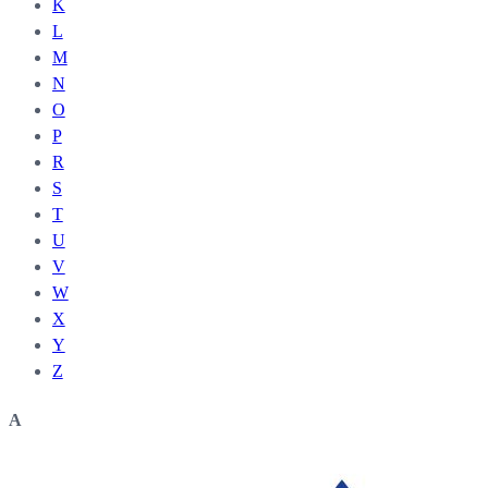
K
L
M
N
O
P
R
S
T
U
V
W
X
Y
Z
A