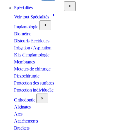
Spécialités
Voir tout Spécialités
Implantologie
Biométrie
Bistouris électriques
Irrigation / Aspiration
Kits d'implantologie
Membranes
Moteurs de chirurgie
Piezochirurgie
Protection des surfaces
Protection individuelle
Orthodontie
Alginates
Arcs
Attachements
Brackets