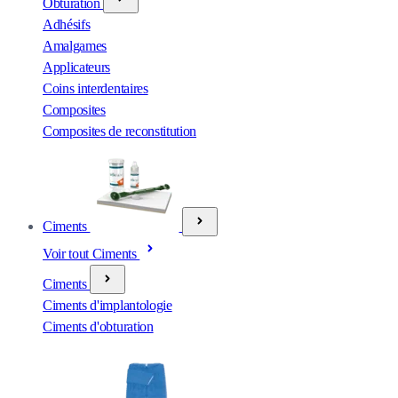
Obturation
Adhésifs
Amalgames
Applicateurs
Coins interdentaires
Composites
Composites de reconstitution
Ciments
Voir tout Ciments
Ciments
Ciments d'implantologie
Ciments d'obturation