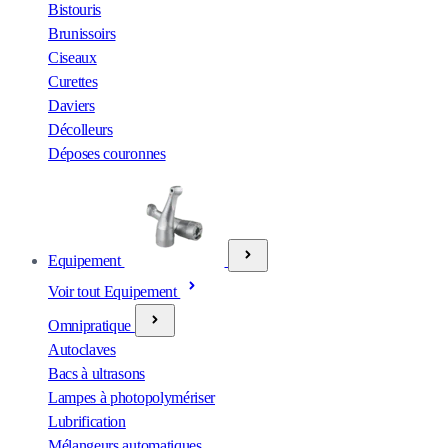
Bistouris
Brunissoirs
Ciseaux
Curettes
Daviers
Décolleurs
Déposes couronnes
Equipement
Voir tout Equipement
Omnipratique
Autoclaves
Bacs à ultrasons
Lampes à photopolymériser
Lubrification
Mélangeurs automatiques