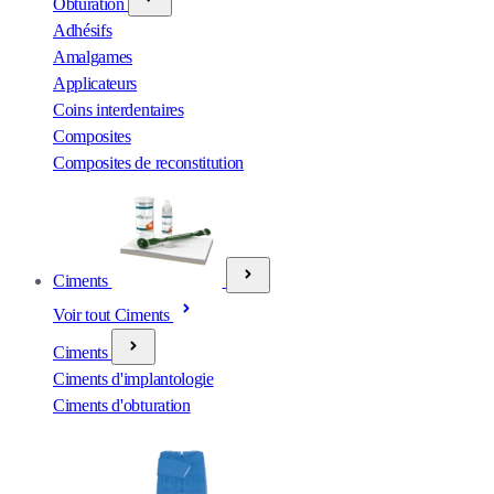
Obturation
Adhésifs
Amalgames
Applicateurs
Coins interdentaires
Composites
Composites de reconstitution
Ciments
Voir tout Ciments
Ciments
Ciments d'implantologie
Ciments d'obturation