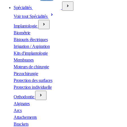
Spécialités
Voir tout Spécialités
Implantologie
Biométrie
Bistouris électriques
Irrigation / Aspiration
Kits d'implantologie
Membranes
Moteurs de chirurgie
Piezochirurgie
Protection des surfaces
Protection individuelle
Orthodontie
Alginates
Arcs
Attachements
Brackets