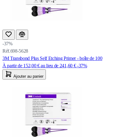
-37%
Réf.698-5628
3M Transbond Plus Self Etching Primer - boîte de 100
À partir de
152,00 €
au lieu de
241,60 €
-37%
Ajouter au panier