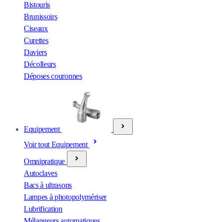
Bistouris
Brunissoirs
Ciseaux
Curettes
Daviers
Décolleurs
Déposes couronnes
Equipement
Voir tout Equipement
Omnipratique
Autoclaves
Bacs à ultrasons
Lampes à photopolymériser
Lubrification
Mélangeurs automatiques