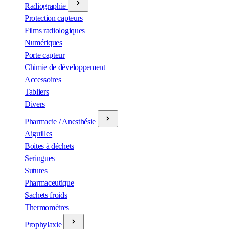
Radiographie
Protection capteurs
Films radiologiques
Numériques
Porte capteur
Chimie de développement
Accessoires
Tabliers
Divers
Pharmacie / Anesthésie
Aiguilles
Boites à déchets
Seringues
Sutures
Pharmaceutique
Sachets froids
Thermomètres
Prophylaxie