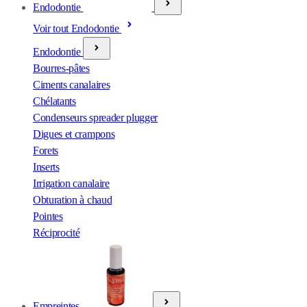
Endodontie
Voir tout Endodontie
Endodontie
Bourres-pâtes
Ciments canalaires
Chélatants
Condenseurs spreader plugger
Digues et crampons
Forets
Inserts
Irrigation canalaire
Obturation à chaud
Pointes
Réciprocité
Empreintes