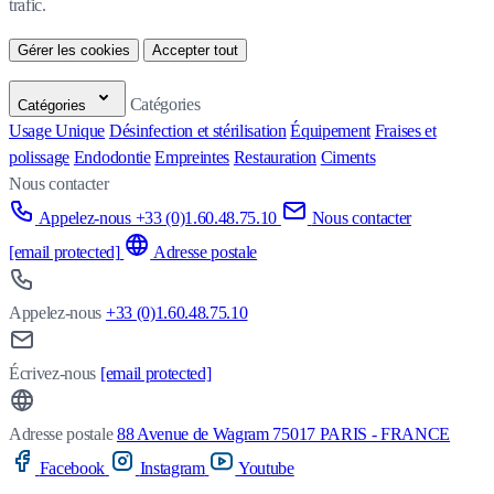
trafic.
Gérer les cookies
Accepter tout
Catégories
Catégories
Usage Unique
Désinfection et stérilisation
Équipement
Fraises et
polissage
Endodontie
Empreintes
Restauration
Ciments
Nous contacter
Appelez-nous +33 (0)1.60.48.75.10
Nous contacter
[email protected]
Adresse postale
Appelez-nous
+33 (0)1.60.48.75.10
Écrivez-nous
[email protected]
Adresse postale
88 Avenue de Wagram 75017 PARIS - FRANCE
Facebook
Instagram
Youtube