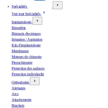
Spécialités
Voir tout Spécialités
Implantologie
Biométrie
Bistouris électriques
Irrigation / Aspiration
Kits d'implantologie
Membranes
Moteurs de chirurgie
Piezochirurgie
Protection des surfaces
Protection individuelle
Orthodontie
Alginates
Arcs
Attachements
Brackets