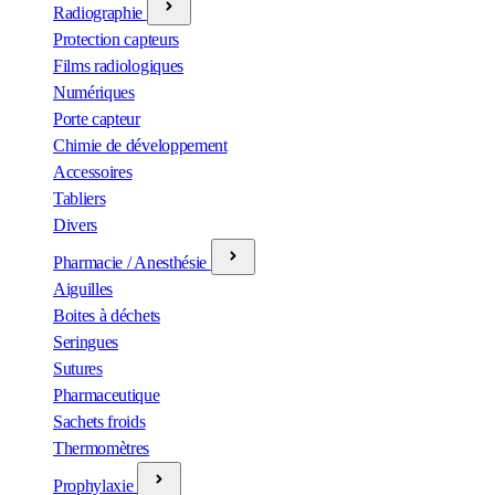
Radiographie
Protection capteurs
Films radiologiques
Numériques
Porte capteur
Chimie de développement
Accessoires
Tabliers
Divers
Pharmacie / Anesthésie
Aiguilles
Boites à déchets
Seringues
Sutures
Pharmaceutique
Sachets froids
Thermomètres
Prophylaxie