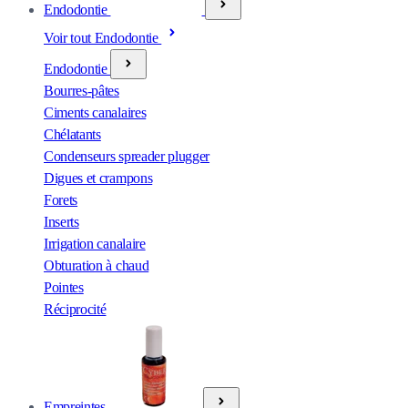
Endodontie
Voir tout Endodontie
Endodontie
Bourres-pâtes
Ciments canalaires
Chélatants
Condenseurs spreader plugger
Digues et crampons
Forets
Inserts
Irrigation canalaire
Obturation à chaud
Pointes
Réciprocité
Empreintes