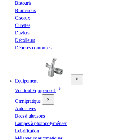
Bistouris
Brunissoirs
Ciseaux
Curettes
Daviers
Décolleurs
Déposes couronnes
Equipement
Voir tout Equipement
Omnipratique
Autoclaves
Bacs à ultrasons
Lampes à photopolymériser
Lubrification
Mélangeurs automatiques