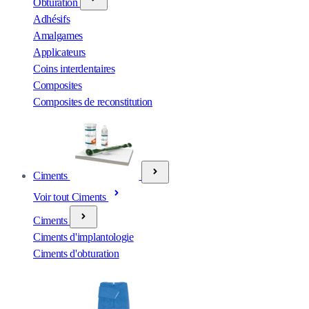
Obturation
Adhésifs
Amalgames
Applicateurs
Coins interdentaires
Composites
Composites de reconstitution
Ciments
Voir tout Ciments
Ciments
Ciments d'implantologie
Ciments d'obturation