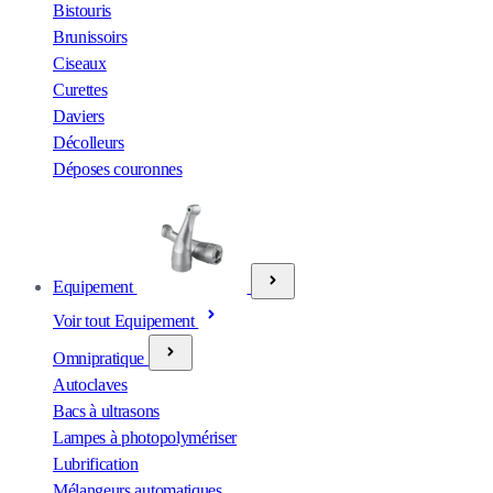
Bistouris
Brunissoirs
Ciseaux
Curettes
Daviers
Décolleurs
Déposes couronnes
Equipement
Voir tout Equipement
Omnipratique
Autoclaves
Bacs à ultrasons
Lampes à photopolymériser
Lubrification
Mélangeurs automatiques