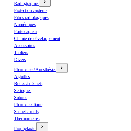
Radiographie
Protection capteurs
Films radiologiques
Numériques
Porte capteur
Chimie de développement
Accessoires
Tabliers
Divers
Pharmacie / Anesthésie
Aiguilles
Boites à déchets
Seringues
Sutures
Pharmaceutique
Sachets froids
Thermomètres
Prophylaxie