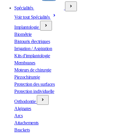
Spécialités
Voir tout Spécialités
Implantologie
Biométrie
Bistouris électriques
Irrigation / Aspiration
Kits d'implantologie
Membranes
Moteurs de chirurgie
Piezochirurgie
Protection des surfaces
Protection individuelle
Orthodontie
Alginates
Arcs
Attachements
Brackets