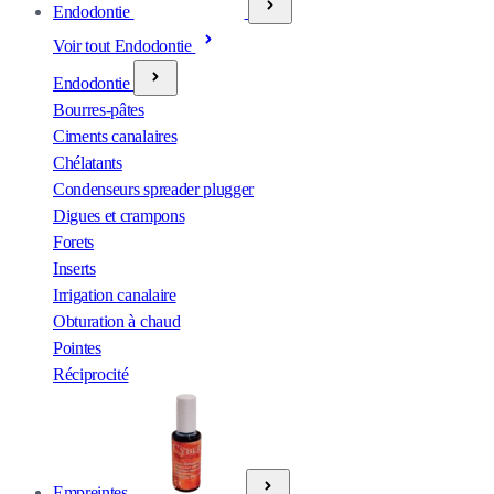
Endodontie
Voir tout Endodontie
Endodontie
Bourres-pâtes
Ciments canalaires
Chélatants
Condenseurs spreader plugger
Digues et crampons
Forets
Inserts
Irrigation canalaire
Obturation à chaud
Pointes
Réciprocité
Empreintes