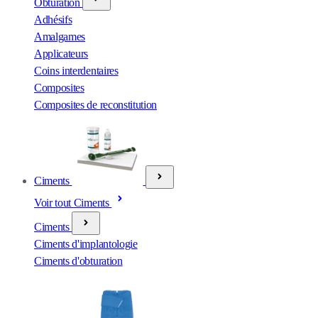
Obturation
Adhésifs
Amalgames
Applicateurs
Coins interdentaires
Composites
Composites de reconstitution
Ciments
Voir tout Ciments
Ciments
Ciments d'implantologie
Ciments d'obturation