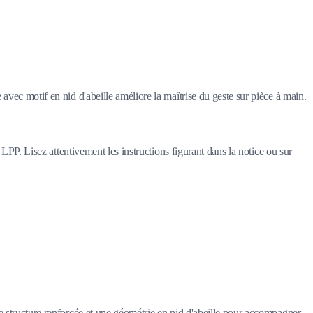
vec motif en nid d'abeille améliore la maîtrise du geste sur pièce à main.
LPP. Lisez attentivement les instructions figurant dans la notice ou sur
e structure renforcée et une géométrie en nid d'abeille pour accompagner