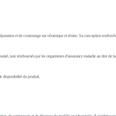
ration et de contourage sur céramique et résine. Sa conception renforcée a
santé, non remboursés par les organismes d'assurance maladie au titre de la 
 disponibilité du produit.
ration, de contourage et de découpe du modèle en laboratoire. Il combine un