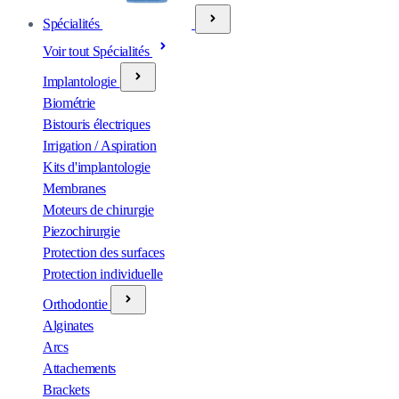
Spécialités
Voir tout Spécialités
Implantologie
Biométrie
Bistouris électriques
Irrigation / Aspiration
Kits d'implantologie
Membranes
Moteurs de chirurgie
Piezochirurgie
Protection des surfaces
Protection individuelle
Orthodontie
Alginates
Arcs
Attachements
Brackets