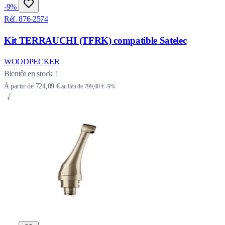
-9%
Réf. 876-2574
Kit TERRAUCHI (TFRK) compatible Satelec
WOODPECKER
Bientôt en stock !
À partir de
724,09 €
au lieu de
799,00 €
-9%