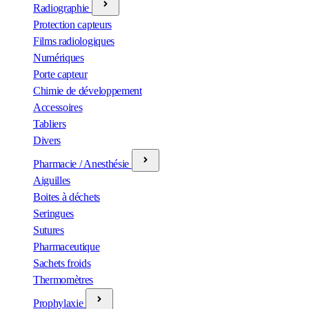
Radiographie
Protection capteurs
Films radiologiques
Numériques
Porte capteur
Chimie de développement
Accessoires
Tabliers
Divers
Pharmacie / Anesthésie
Aiguilles
Boites à déchets
Seringues
Sutures
Pharmaceutique
Sachets froids
Thermomètres
Prophylaxie