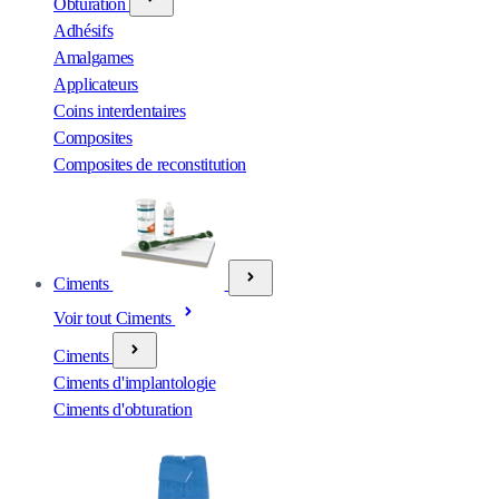
Obturation
Adhésifs
Amalgames
Applicateurs
Coins interdentaires
Composites
Composites de reconstitution
Ciments
Voir tout Ciments
Ciments
Ciments d'implantologie
Ciments d'obturation