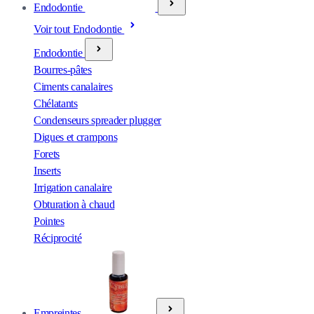
Endodontie
Voir tout Endodontie
Endodontie
Bourres-pâtes
Ciments canalaires
Chélatants
Condenseurs spreader plugger
Digues et crampons
Forets
Inserts
Irrigation canalaire
Obturation à chaud
Pointes
Réciprocité
Empreintes