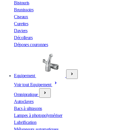
Bistouris
Brunissoirs
Ciseaux
Curettes
Daviers
Décolleurs
Déposes couronnes
Equipement
Voir tout Equipement
Omnipratique
Autoclaves
Bacs à ultrasons
Lampes à photopolymériser
Lubrification
Mélangeurs automatiques