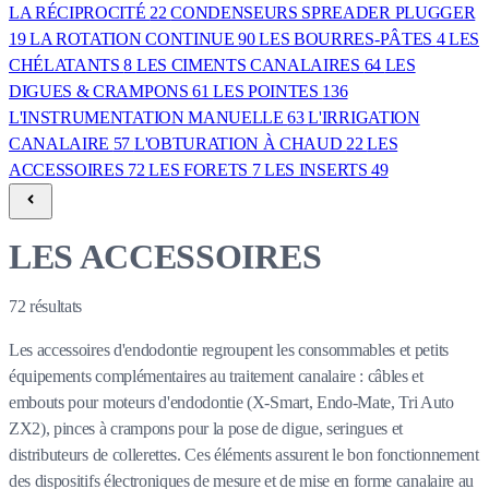
LA RÉCIPROCITÉ
22
CONDENSEURS SPREADER PLUGGER
19
LA ROTATION CONTINUE
90
LES BOURRES-PÂTES
4
LES
CHÉLATANTS
8
LES CIMENTS CANALAIRES
64
LES
DIGUES & CRAMPONS
61
LES POINTES
136
L'INSTRUMENTATION MANUELLE
63
L'IRRIGATION
CANALAIRE
57
L'OBTURATION À CHAUD
22
LES
ACCESSOIRES
72
LES FORETS
7
LES INSERTS
49
LES ACCESSOIRES
72
résultats
Les accessoires d'endodontie regroupent les consommables et petits
équipements complémentaires au traitement canalaire : câbles et
embouts pour moteurs d'endodontie (X-Smart, Endo-Mate, Tri Auto
ZX2), pinces à crampons pour la pose de digue, seringues et
distributeurs de collerettes. Ces éléments assurent le bon fonctionnement
des dispositifs électroniques de mesure et de mise en forme canalaire au