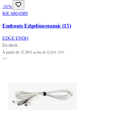
-51%
Réf. 680-6589
Embouts Edgebioceramic (15)
EDGE ENDO
En stock
À partir de
15,90 €
au lieu de
32,45 €
-51%