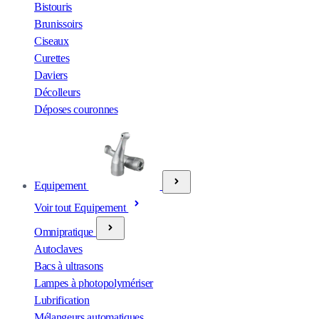
Bistouris
Brunissoirs
Ciseaux
Curettes
Daviers
Décolleurs
Déposes couronnes
Equipement
Voir tout Equipement
Omnipratique
Autoclaves
Bacs à ultrasons
Lampes à photopolymériser
Lubrification
Mélangeurs automatiques