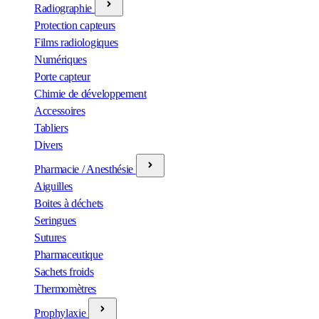
Radiographie
Protection capteurs
Films radiologiques
Numériques
Porte capteur
Chimie de développement
Accessoires
Tabliers
Divers
Pharmacie / Anesthésie
Aiguilles
Boites à déchets
Seringues
Sutures
Pharmaceutique
Sachets froids
Thermomètres
Prophylaxie