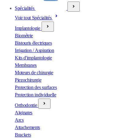
Spécialités
Voir tout Spécialités
Implantologie
Biométrie
Bistouris électriques
Irrigation / Aspiration
Kits d'implantologie
Membranes
Moteurs de chirurgie
Piezochirurgie
Protection des surfaces
Protection individuelle
Orthodontie
Alginates
Arcs
Attachements
Brackets