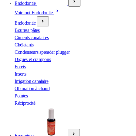
Endodontie
Voir tout Endodontie
Endodontie
Bourres-pâtes
Ciments canalaires
Chélatants
Condenseurs spreader plugger
Digues et crampons
Forets
Inserts
Irrigation canalaire
Obturation à chaud
Pointes
Réciprocité
Empreintes