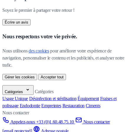
Soyez le premier à partager votre retour !
Écrire un avis
Nous respectons votre vie privée.
Nous utilisons 
des cookies
 pour améliorer votre expérience de 
navigation, personnaliser le contenu et les publicités, et analyser notre 
trafic.
Gérer les cookies
Accepter tout
Catégories
Catégories
Usage Unique
Désinfection et stérilisation
Équipement
Fraises et
polissage
Endodontie
Empreintes
Restauration
Ciments
Nous contacter
Appelez-nous +33 (0)1.60.48.75.10
Nous contacter
[email protected]
Adresse postale