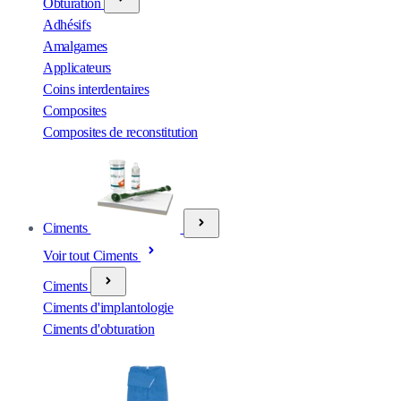
Obturation
Adhésifs
Amalgames
Applicateurs
Coins interdentaires
Composites
Composites de reconstitution
Ciments
Voir tout Ciments
Ciments
Ciments d'implantologie
Ciments d'obturation