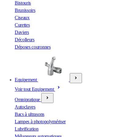
Bistouris
Brunissoirs
Ciseaux
Curettes
Daviers
Décolleurs
Déposes couronnes
Equipement
Voir tout Equipement
Omnipratique
Autoclaves
Bacs à ultrasons
Lampes à photopolymériser
Lubrification
Mélangeurs automatiques