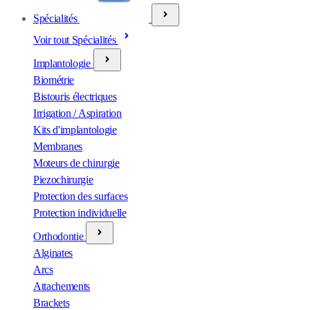
Spécialités
Voir tout Spécialités
Implantologie
Biométrie
Bistouris électriques
Irrigation / Aspiration
Kits d'implantologie
Membranes
Moteurs de chirurgie
Piezochirurgie
Protection des surfaces
Protection individuelle
Orthodontie
Alginates
Arcs
Attachements
Brackets