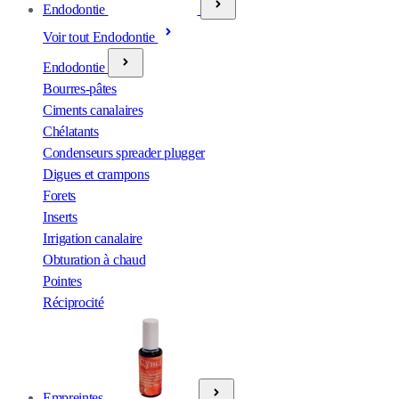
Endodontie
Voir tout Endodontie
Endodontie
Bourres-pâtes
Ciments canalaires
Chélatants
Condenseurs spreader plugger
Digues et crampons
Forets
Inserts
Irrigation canalaire
Obturation à chaud
Pointes
Réciprocité
Empreintes