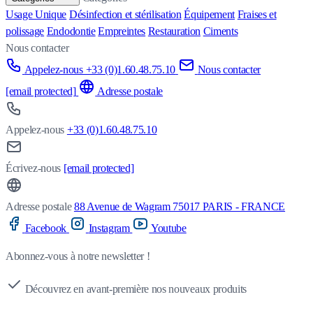
Usage Unique
Désinfection et stérilisation
Équipement
Fraises et
polissage
Endodontie
Empreintes
Restauration
Ciments
Nous contacter
Appelez-nous +33 (0)1.60.48.75.10
Nous contacter
[email protected]
Adresse postale
Appelez-nous
+33 (0)1.60.48.75.10
Écrivez-nous
[email protected]
Adresse postale
88 Avenue de Wagram 75017 PARIS - FRANCE
Facebook
Instagram
Youtube
Abonnez-vous à notre newsletter !
Découvrez en avant-première nos nouveaux produits