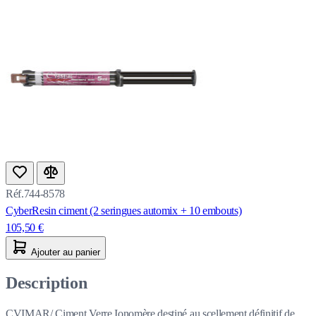
Réf.744-8578
CyberResin ciment (2 seringues automix + 10 embouts)
105,50 €
Ajouter au panier
Description
CVIMAR/ Ciment Verre Ionomère destiné au scellement définitif de