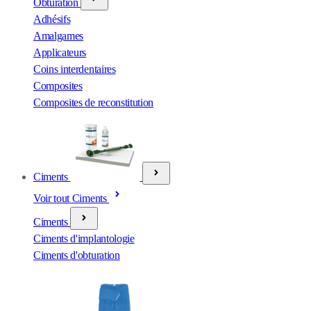
Obturation
Adhésifs
Amalgames
Applicateurs
Coins interdentaires
Composites
Composites de reconstitution
Ciments
Voir tout Ciments
Ciments
Ciments d'implantologie
Ciments d'obturation