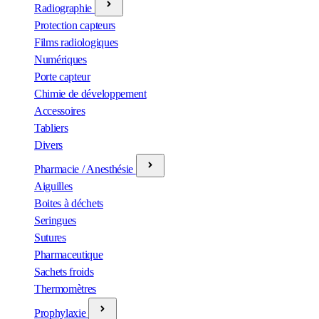
Radiographie
Protection capteurs
Films radiologiques
Numériques
Porte capteur
Chimie de développement
Accessoires
Tabliers
Divers
Pharmacie / Anesthésie
Aiguilles
Boites à déchets
Seringues
Sutures
Pharmaceutique
Sachets froids
Thermomètres
Prophylaxie