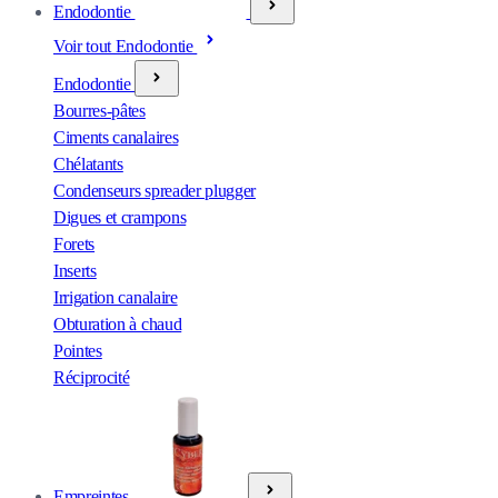
Endodontie
Voir tout Endodontie
Endodontie
Bourres-pâtes
Ciments canalaires
Chélatants
Condenseurs spreader plugger
Digues et crampons
Forets
Inserts
Irrigation canalaire
Obturation à chaud
Pointes
Réciprocité
Empreintes