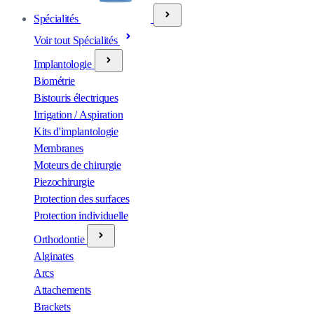
Spécialités
Voir tout Spécialités
Implantologie
Biométrie
Bistouris électriques
Irrigation / Aspiration
Kits d'implantologie
Membranes
Moteurs de chirurgie
Piezochirurgie
Protection des surfaces
Protection individuelle
Orthodontie
Alginates
Arcs
Attachements
Brackets