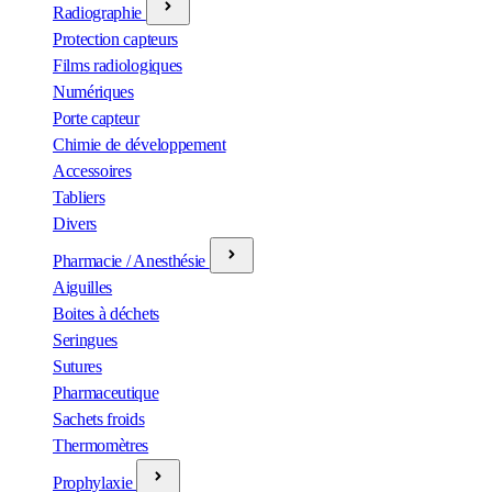
Radiographie
Protection capteurs
Films radiologiques
Numériques
Porte capteur
Chimie de développement
Accessoires
Tabliers
Divers
Pharmacie / Anesthésie
Aiguilles
Boites à déchets
Seringues
Sutures
Pharmaceutique
Sachets froids
Thermomètres
Prophylaxie