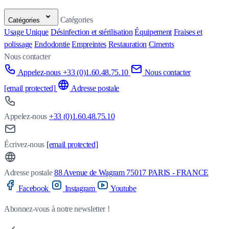
Catégories
Catégories
Usage Unique
Désinfection et stérilisation
Équipement
Fraises et
polissage
Endodontie
Empreintes
Restauration
Ciments
Nous contacter
Appelez-nous +33 (0)1.60.48.75.10
Nous contacter
[email protected]
Adresse postale
Appelez-nous
+33 (0)1.60.48.75.10
Écrivez-nous
[email protected]
Adresse postale
88 Avenue de Wagram 75017 PARIS - FRANCE
Facebook
Instagram
Youtube
Abonnez-vous à notre newsletter !