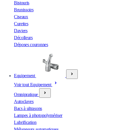
Bistouris
Brunissoirs
Ciseaux
Curettes
Daviers
Décolleurs
Déposes couronnes
Equipement
Voir tout Equipement
Omnipratique
Autoclaves
Bacs à ultrasons
Lampes à photopolymériser
Lubrification
Mélangeurs automatiques