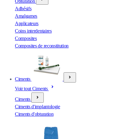
Obturation
Adhésifs
Amalgames
Applicateurs
Coins interdentaires
Composites
Composites de reconstitution
Ciments
Voir tout Ciments
Ciments
Ciments d'implantologie
Ciments d'obturation