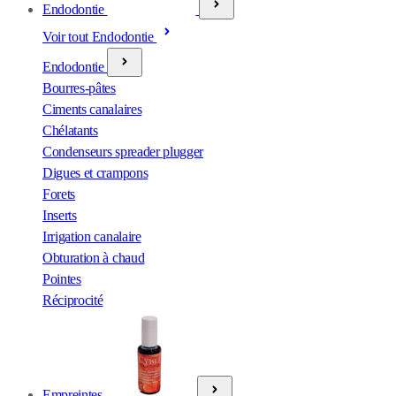
Endodontie
Voir tout Endodontie
Endodontie
Bourres-pâtes
Ciments canalaires
Chélatants
Condenseurs spreader plugger
Digues et crampons
Forets
Inserts
Irrigation canalaire
Obturation à chaud
Pointes
Réciprocité
Empreintes