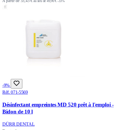
À partir de
33,43 €
au lieu de
49,90 €
-33%
-9%
Réf. 071-5569
Désinfectant empreintes MD 520 prêt à l'emploi -
Bidon de 10 l
DÜRR DENTAL