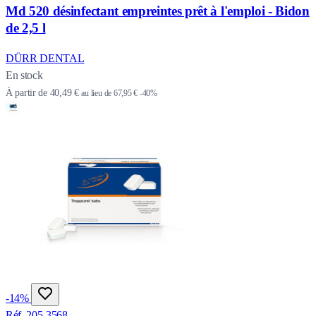
Md 520 désinfectant empreintes prêt à l'emploi - Bidon
de 2,5 l
DÜRR DENTAL
En stock
À partir de
40,49 €
au lieu de
67,95 €
-40%
-14%
Réf. 205-3568