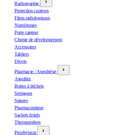
Radiographie
Protection capteurs
Films radiologiques
Numériques
Porte capteur
Chimie de développement
Accessoires
Tabliers
Divers
Pharmacie / Anesthésie
Aiguilles
Boites à déchets
Seringues
Sutures
Pharmaceutique
Sachets froids
Thermomètres
Prophylaxie