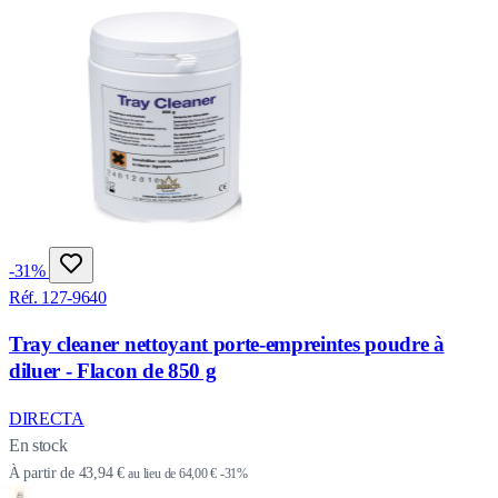
-31%
Réf. 127-9640
Tray cleaner nettoyant porte-empreintes poudre à
diluer - Flacon de 850 g
DIRECTA
En stock
À partir de
43,94 €
au lieu de
64,00 €
-31%