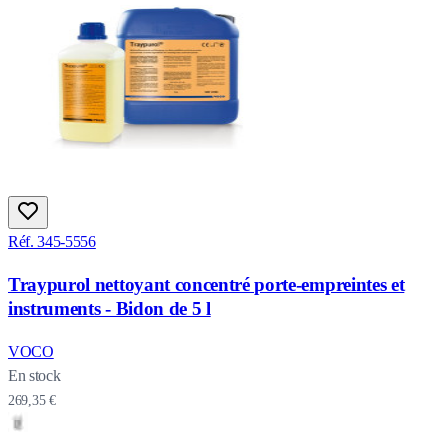
Réf. 345-5556
Traypurol nettoyant concentré porte-empreintes et
instruments - Bidon de 5 l
VOCO
En stock
269,35 €