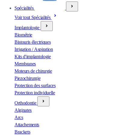
Spécialités
Voir tout Spécialités
Implantologie
Biométrie
Bistouris électriques
Irrigation / Aspiration
Kits d'implantologie
Membranes
Moteurs de chirurgie
Piezochirurgie
Protection des surfaces
Protection individuelle
Orthodontie
Alginates
Arcs
Attachements
Brackets