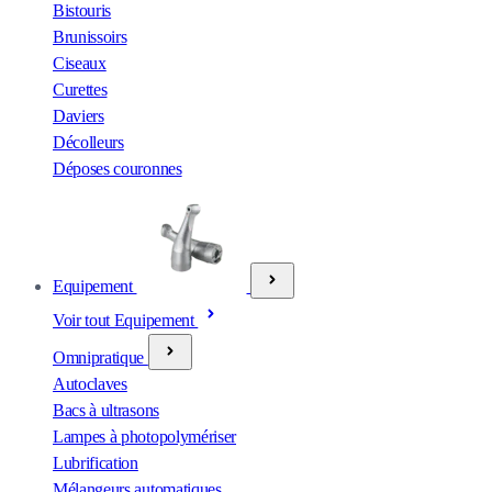
Bistouris
Brunissoirs
Ciseaux
Curettes
Daviers
Décolleurs
Déposes couronnes
Equipement
Voir tout Equipement
Omnipratique
Autoclaves
Bacs à ultrasons
Lampes à photopolymériser
Lubrification
Mélangeurs automatiques