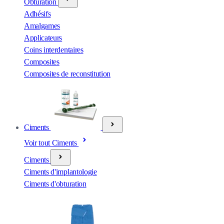
Obturation
Adhésifs
Amalgames
Applicateurs
Coins interdentaires
Composites
Composites de reconstitution
Ciments
Voir tout Ciments
Ciments
Ciments d'implantologie
Ciments d'obturation