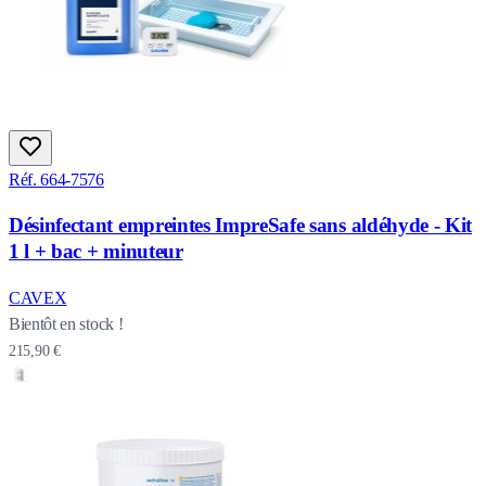
Réf. 664-7576
Désinfectant empreintes ImpreSafe sans aldéhyde - Kit
1 l + bac + minuteur
CAVEX
Bientôt en stock !
215,90 €