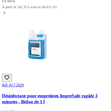
En stock
À partir de
242,55 €
au lieu de
266,85 €
-9%
Réf. 817-2629
Désinfectant pour empreintes ImpreSafe rapide 3
minutes - Bidon de 1 l