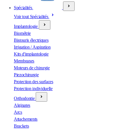
Spécialités
Voir tout Spécialités
Implantologie
Biométrie
Bistouris électriques
Irrigation / Aspiration
Kits d'implantologie
Membranes
Moteurs de chirurgie
Piezochirurgie
Protection des surfaces
Protection individuelle
Orthodontie
Alginates
Arcs
Attachements
Brackets