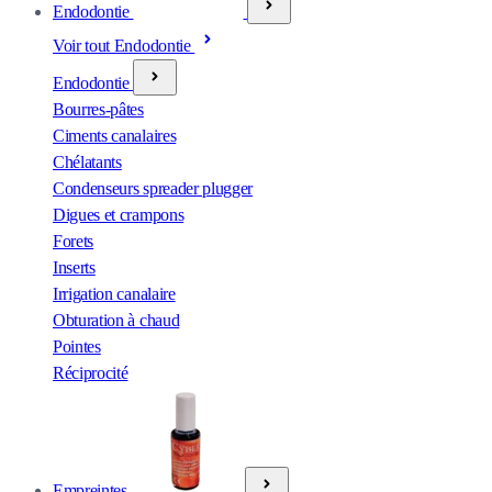
Endodontie
Voir tout Endodontie
Endodontie
Bourres-pâtes
Ciments canalaires
Chélatants
Condenseurs spreader plugger
Digues et crampons
Forets
Inserts
Irrigation canalaire
Obturation à chaud
Pointes
Réciprocité
Empreintes