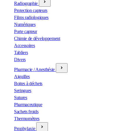
Radiographie
Protection capteurs
Films radiologiques
Numériques
Porte capteur
Chimie de développement
Accessoires
Tabliers
Divers
Pharmacie / Anesthésie
Aiguilles
Boites à déchets
Seringues
Sutures
Pharmaceutique
Sachets froids
Thermomètres
Prophylaxie