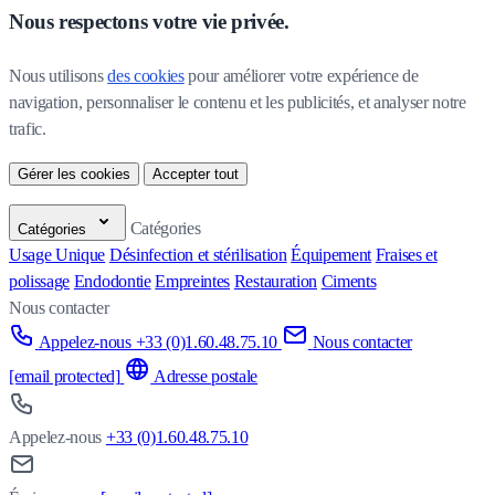
Nous respectons votre vie privée.
Nous utilisons 
des cookies
 pour améliorer votre expérience de 
navigation, personnaliser le contenu et les publicités, et analyser notre 
trafic.
Gérer les cookies
Accepter tout
Catégories
Catégories
Usage Unique
Désinfection et stérilisation
Équipement
Fraises et
polissage
Endodontie
Empreintes
Restauration
Ciments
Nous contacter
Appelez-nous +33 (0)1.60.48.75.10
Nous contacter
[email protected]
Adresse postale
Appelez-nous
+33 (0)1.60.48.75.10