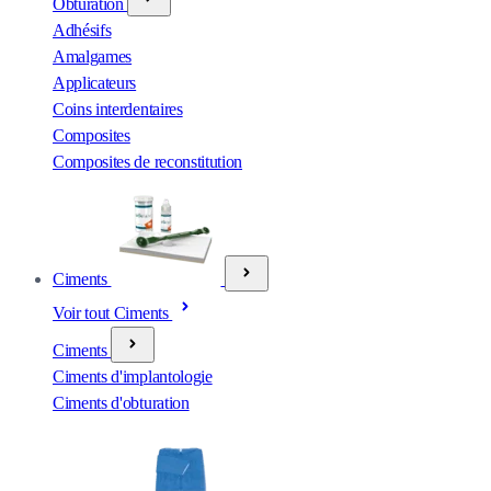
Obturation
Adhésifs
Amalgames
Applicateurs
Coins interdentaires
Composites
Composites de reconstitution
Ciments
Voir tout Ciments
Ciments
Ciments d'implantologie
Ciments d'obturation