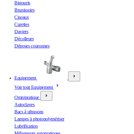
Bistouris
Brunissoirs
Ciseaux
Curettes
Daviers
Décolleurs
Déposes couronnes
Equipement
Voir tout Equipement
Omnipratique
Autoclaves
Bacs à ultrasons
Lampes à photopolymériser
Lubrification
Mélangeurs automatiques