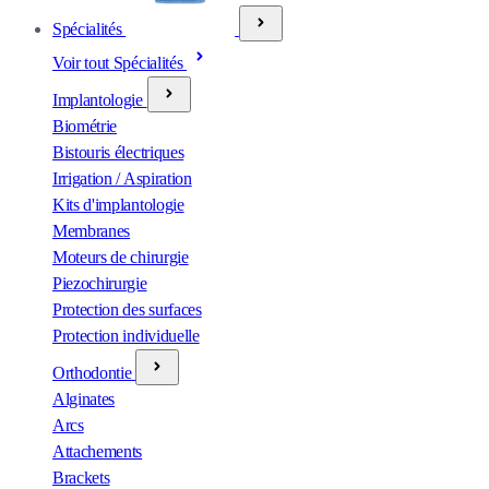
Spécialités
Voir tout Spécialités
Implantologie
Biométrie
Bistouris électriques
Irrigation / Aspiration
Kits d'implantologie
Membranes
Moteurs de chirurgie
Piezochirurgie
Protection des surfaces
Protection individuelle
Orthodontie
Alginates
Arcs
Attachements
Brackets