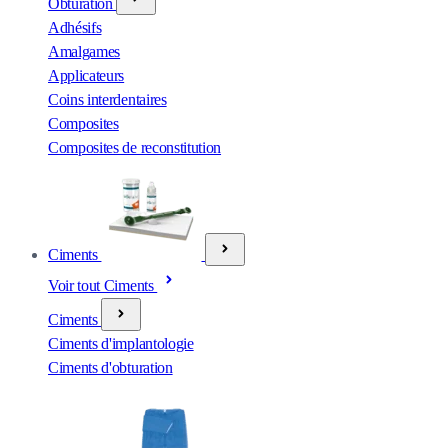
Obturation
Adhésifs
Amalgames
Applicateurs
Coins interdentaires
Composites
Composites de reconstitution
Ciments
Voir tout Ciments
Ciments
Ciments d'implantologie
Ciments d'obturation