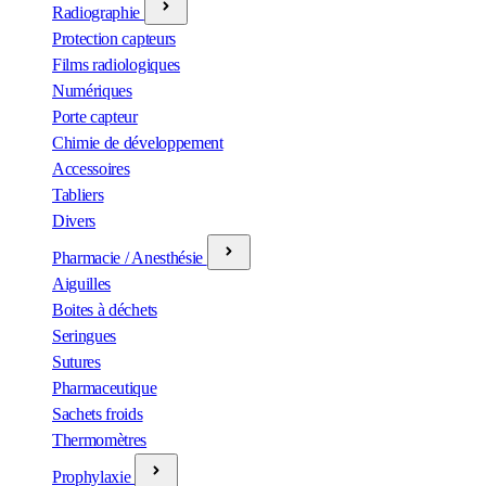
Radiographie
Protection capteurs
Films radiologiques
Numériques
Porte capteur
Chimie de développement
Accessoires
Tabliers
Divers
Pharmacie / Anesthésie
Aiguilles
Boites à déchets
Seringues
Sutures
Pharmaceutique
Sachets froids
Thermomètres
Prophylaxie