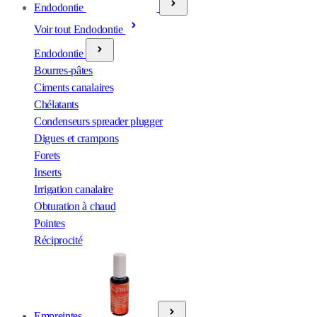
Endodontie
Voir tout Endodontie
Endodontie
Bourres-pâtes
Ciments canalaires
Chélatants
Condenseurs spreader plugger
Digues et crampons
Forets
Inserts
Irrigation canalaire
Obturation à chaud
Pointes
Réciprocité
Empreintes