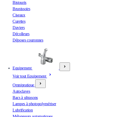
Bistouris
Brunissoirs
Ciseaux
Curettes
Daviers
Décolleurs
Déposes couronnes
Equipement
Voir tout Equipement
Omnipratique
Autoclaves
Bacs à ultrasons
Lampes à photopolymériser
Lubrification
Mélangeurs automatiques