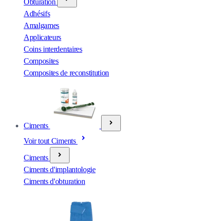
Obturation
Adhésifs
Amalgames
Applicateurs
Coins interdentaires
Composites
Composites de reconstitution
Ciments
Voir tout Ciments
Ciments
Ciments d'implantologie
Ciments d'obturation