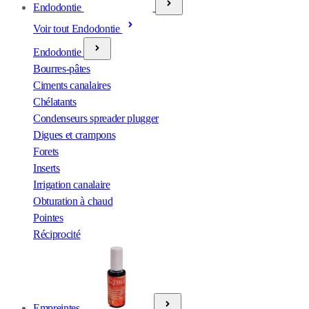
Endodontie
Voir tout Endodontie
Endodontie
Bourres-pâtes
Ciments canalaires
Chélatants
Condenseurs spreader plugger
Digues et crampons
Forets
Inserts
Irrigation canalaire
Obturation à chaud
Pointes
Réciprocité
Empreintes