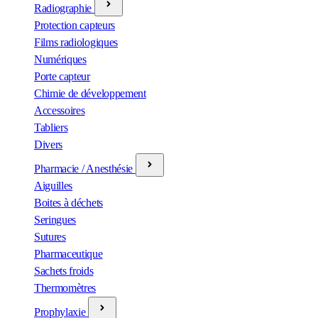
Radiographie
Protection capteurs
Films radiologiques
Numériques
Porte capteur
Chimie de développement
Accessoires
Tabliers
Divers
Pharmacie / Anesthésie
Aiguilles
Boites à déchets
Seringues
Sutures
Pharmaceutique
Sachets froids
Thermomètres
Prophylaxie