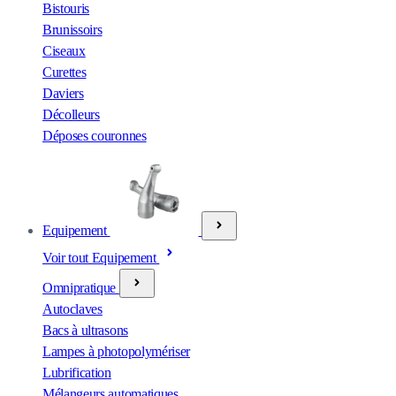
Bistouris
Brunissoirs
Ciseaux
Curettes
Daviers
Décolleurs
Déposes couronnes
Equipement
Voir tout Equipement
Omnipratique
Autoclaves
Bacs à ultrasons
Lampes à photopolymériser
Lubrification
Mélangeurs automatiques