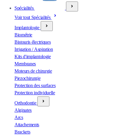
Spécialités
Voir tout Spécialités
Implantologie
Biométrie
Bistouris électriques
Irrigation / Aspiration
Kits d'implantologie
Membranes
Moteurs de chirurgie
Piezochirurgie
Protection des surfaces
Protection individuelle
Orthodontie
Alginates
Arcs
Attachements
Brackets