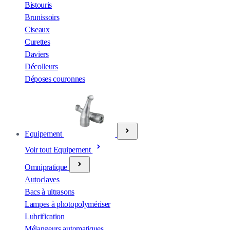
Bistouris
Brunissoirs
Ciseaux
Curettes
Daviers
Décolleurs
Déposes couronnes
Equipement
Voir tout Equipement
Omnipratique
Autoclaves
Bacs à ultrasons
Lampes à photopolymériser
Lubrification
Mélangeurs automatiques