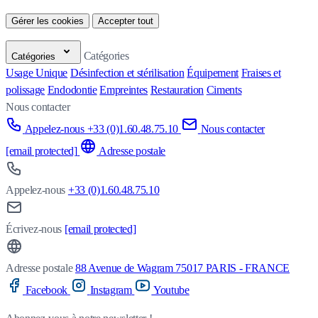
Gérer les cookies
Accepter tout
Catégories
Catégories
Usage Unique
Désinfection et stérilisation
Équipement
Fraises et
polissage
Endodontie
Empreintes
Restauration
Ciments
Nous contacter
Appelez-nous +33 (0)1.60.48.75.10
Nous contacter
[email protected]
Adresse postale
Appelez-nous
+33 (0)1.60.48.75.10
Écrivez-nous
[email protected]
Adresse postale
88 Avenue de Wagram 75017 PARIS - FRANCE
Facebook
Instagram
Youtube