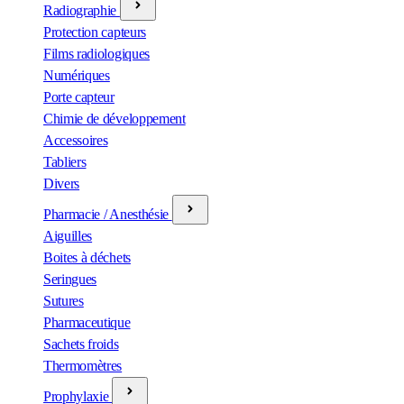
Radiographie
Protection capteurs
Films radiologiques
Numériques
Porte capteur
Chimie de développement
Accessoires
Tabliers
Divers
Pharmacie / Anesthésie
Aiguilles
Boites à déchets
Seringues
Sutures
Pharmaceutique
Sachets froids
Thermomètres
Prophylaxie