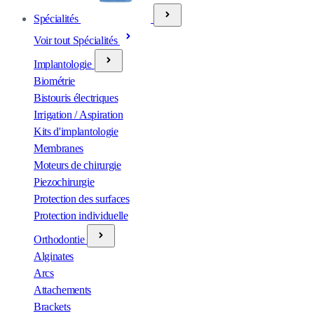
Spécialités
Voir tout Spécialités
Implantologie
Biométrie
Bistouris électriques
Irrigation / Aspiration
Kits d'implantologie
Membranes
Moteurs de chirurgie
Piezochirurgie
Protection des surfaces
Protection individuelle
Orthodontie
Alginates
Arcs
Attachements
Brackets