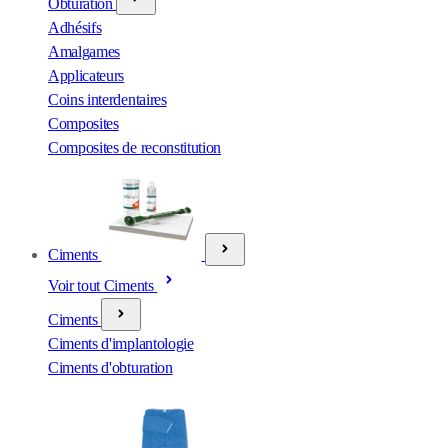
Obturation
Adhésifs
Amalgames
Applicateurs
Coins interdentaires
Composites
Composites de reconstitution
Ciments
Voir tout Ciments
Ciments
Ciments d'implantologie
Ciments d'obturation