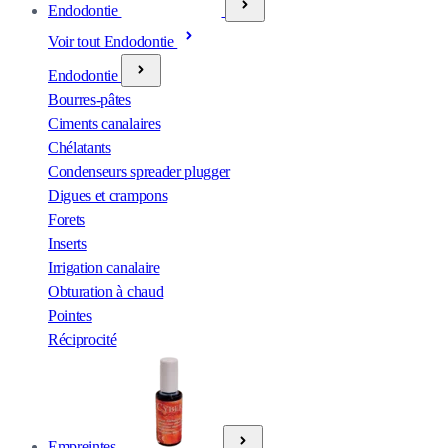
Endodontie
Voir tout Endodontie
Endodontie
Bourres-pâtes
Ciments canalaires
Chélatants
Condenseurs spreader plugger
Digues et crampons
Forets
Inserts
Irrigation canalaire
Obturation à chaud
Pointes
Réciprocité
Empreintes