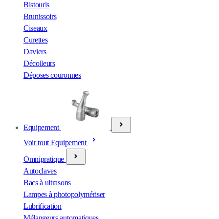
Bistouris
Brunissoirs
Ciseaux
Curettes
Daviers
Décolleurs
Déposes couronnes
Equipement
Voir tout Equipement
Omnipratique
Autoclaves
Bacs à ultrasons
Lampes à photopolymériser
Lubrification
Mélangeurs automatiques