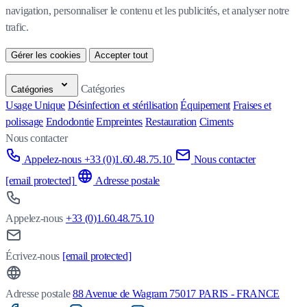
navigation, personnaliser le contenu et les publicités, et analyser notre 
trafic.
Gérer les cookies
Accepter tout
Catégories
Catégories
Usage Unique
Désinfection et stérilisation
Équipement
Fraises et
polissage
Endodontie
Empreintes
Restauration
Ciments
Nous contacter
Appelez-nous +33 (0)1.60.48.75.10
Nous contacter
[email protected]
Adresse postale
Appelez-nous
+33 (0)1.60.48.75.10
Écrivez-nous
[email protected]
Adresse postale
88 Avenue de Wagram 75017 PARIS - FRANCE