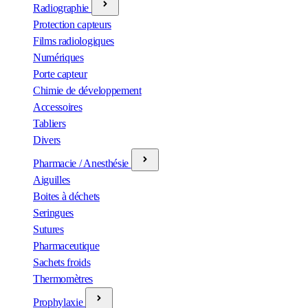
Radiographie
Protection capteurs
Films radiologiques
Numériques
Porte capteur
Chimie de développement
Accessoires
Tabliers
Divers
Pharmacie / Anesthésie
Aiguilles
Boites à déchets
Seringues
Sutures
Pharmaceutique
Sachets froids
Thermomètres
Prophylaxie