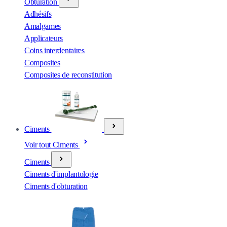
Obturation
Adhésifs
Amalgames
Applicateurs
Coins interdentaires
Composites
Composites de reconstitution
Ciments
Voir tout Ciments
Ciments
Ciments d'implantologie
Ciments d'obturation