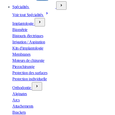
Spécialités
Voir tout Spécialités
Implantologie
Biométrie
Bistouris électriques
Irrigation / Aspiration
Kits d'implantologie
Membranes
Moteurs de chirurgie
Piezochirurgie
Protection des surfaces
Protection individuelle
Orthodontie
Alginates
Arcs
Attachements
Brackets