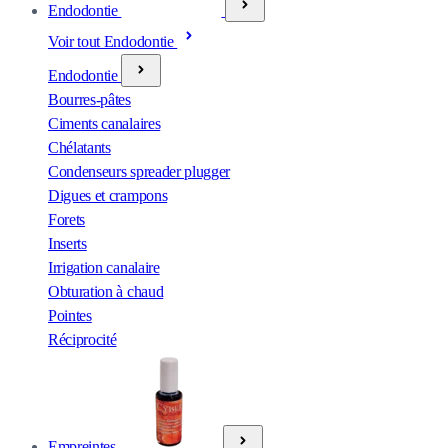
Endodontie
Voir tout Endodontie
Endodontie
Bourres-pâtes
Ciments canalaires
Chélatants
Condenseurs spreader plugger
Digues et crampons
Forets
Inserts
Irrigation canalaire
Obturation à chaud
Pointes
Réciprocité
Empreintes