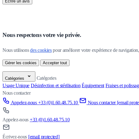
Écrire un avis
Nous respectons votre vie privée.
Nous utilisons 
des cookies
 pour améliorer votre expérience de navigation, p
Gérer les cookies
Accepter tout
Catégories
Catégories
Usage Unique
Désinfection et stérilisation
Équipement
Fraises et polissa
Nous contacter
Appelez-nous +33 (0)1.60.48.75.10
Nous contacter
[email prote
Appelez-nous
+33 (0)1.60.48.75.10
Écrivez-nous
[email protected]