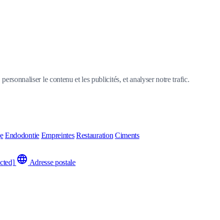
ersonnaliser le contenu et les publicités, et analyser notre trafic.
ge
Endodontie
Empreintes
Restauration
Ciments
cted]
Adresse postale