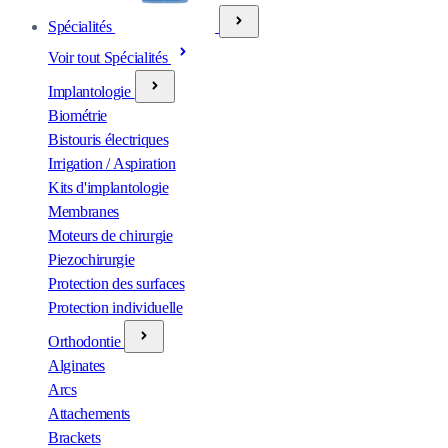
Spécialités
Voir tout Spécialités
Implantologie
Biométrie
Bistouris électriques
Irrigation / Aspiration
Kits d'implantologie
Membranes
Moteurs de chirurgie
Piezochirurgie
Protection des surfaces
Protection individuelle
Orthodontie
Alginates
Arcs
Attachements
Brackets