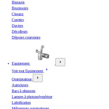
Bistouris
Brunissoirs
Ciseaux
Curettes
Daviers
Décolleurs
Déposes couronnes
Equipement
Voir tout Equipement
Omnipratique
Autoclaves
Bacs à ultrasons
Lampes à photopolymériser
Lubrification
Mélangeurs automatiques