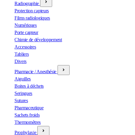
Radiographie
Protection capteurs
Films radiologiques
Numériques
Porte capteur
Chimie de développement
Accessoires
Tabliers
Divers
Pharmacie / Anesthésie
Aiguilles
Boites à déchets
Seringues
Sutures
Pharmaceutique
Sachets froids
Thermomètres
Prophylaxie