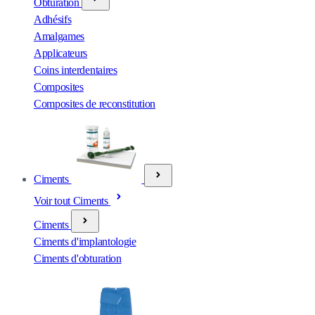
Obturation
Adhésifs
Amalgames
Applicateurs
Coins interdentaires
Composites
Composites de reconstitution
Ciments
Voir tout Ciments
Ciments
Ciments d'implantologie
Ciments d'obturation