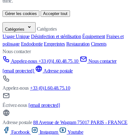
trafic.
Gérer les cookies
Accepter tout
Catégories
Catégories
Usage Unique
Désinfection et stérilisation
Équipement
Fraises et
polissage
Endodontie
Empreintes
Restauration
Ciments
Nous contacter
Appelez-nous +33 (0)1.60.48.75.10
Nous contacter
[email protected]
Adresse postale
Appelez-nous
+33 (0)1.60.48.75.10
Écrivez-nous
[email protected]
Adresse postale
88 Avenue de Wagram 75017 PARIS - FRANCE
Facebook
Instagram
Youtube