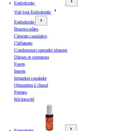
Endodontie
Voir tout Endodontie
Endodontie
Bourres-pâtes
Ciments canalaires
Chélatants
Condenseurs spreader plugger
Digues et crampons
Forets
Inserts
Irrigation canalaire
Obturation à chaud
Pointes
Réciprocité
Empreintes