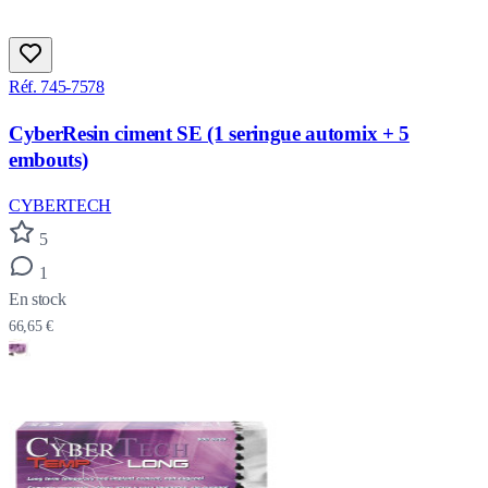
Réf. 745-7578
CyberResin ciment SE (1 seringue automix + 5
embouts)
CYBERTECH
5
1
En stock
66,65 €