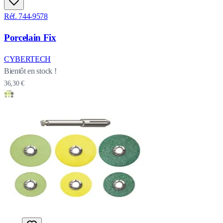
Réf. 744-9578
Porcelain Fix
CYBERTECH
Bientôt en stock !
36,30 €