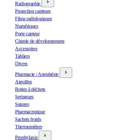
Radiographie
Protection capteurs
Films radiologiques
Numériques
Porte capteur
Chimie de développement
Accessoires
Tabliers
Divers
Pharmacie / Anesthésie
Aiguilles
Boites à déchets
Seringues
Sutures
Pharmaceutique
Sachets froids
Thermomètres
Prophylaxie