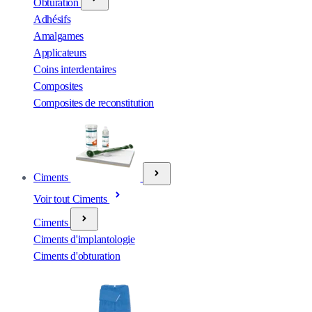
Obturation
Adhésifs
Amalgames
Applicateurs
Coins interdentaires
Composites
Composites de reconstitution
Ciments
Voir tout Ciments
Ciments
Ciments d'implantologie
Ciments d'obturation