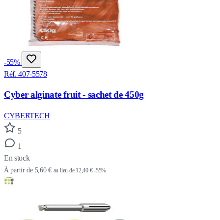
-55%
Réf. 407-5578
Cyber alginate fruit - sachet de 450g
CYBERTECH
5
1
En stock
À partir de
5,60 €
au lieu de
12,40 €
-55%