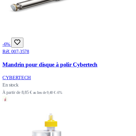
-6%
Réf. 007-3578
Mandrin pour disque à polir Cybertech
CYBERTECH
En stock
À partir de
8,85 €
au lieu de
9,40 €
-6%