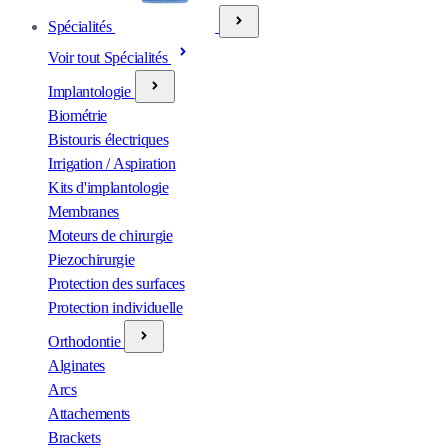
Spécialités
Voir tout Spécialités
Implantologie
Biométrie
Bistouris électriques
Irrigation / Aspiration
Kits d'implantologie
Membranes
Moteurs de chirurgie
Piezochirurgie
Protection des surfaces
Protection individuelle
Orthodontie
Alginates
Arcs
Attachements
Brackets