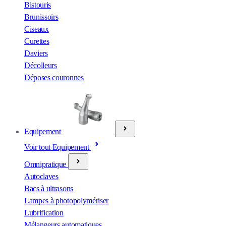
Bistouris
Brunissoirs
Ciseaux
Curettes
Daviers
Décolleurs
Déposes couronnes
Equipement
Voir tout Equipement
Omnipratique
Autoclaves
Bacs à ultrasons
Lampes à photopolymériser
Lubrification
Mélangeurs automatiques