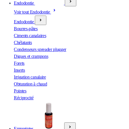
Endodontie
Voir tout Endodontie
Endodontie
Bourres-pâtes
Ciments canalaires
Chélatants
Condenseurs spreader plugger
Digues et crampons
Forets
Inserts
Irrigation canalaire
Obturation à chaud
Pointes
Réciprocité
Empreintes