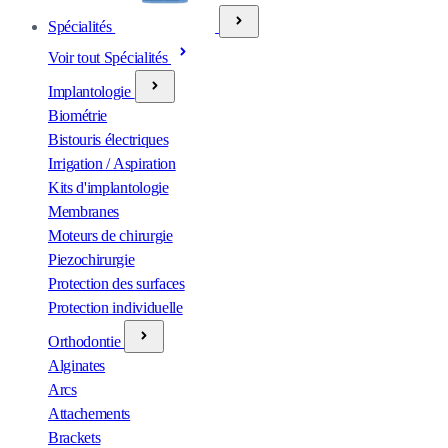
Spécialités
Voir tout Spécialités
Implantologie
Biométrie
Bistouris électriques
Irrigation / Aspiration
Kits d'implantologie
Membranes
Moteurs de chirurgie
Piezochirurgie
Protection des surfaces
Protection individuelle
Orthodontie
Alginates
Arcs
Attachements
Brackets