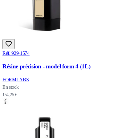
Réf. 929-1574
Résine précision - model form 4 (1L)
FORMLABS
En stock
154,25 €