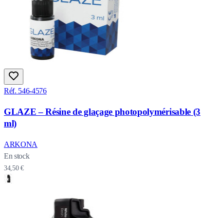
Réf. 546-4576
GLAZE – Résine de glaçage photopolymérisable (3
ml)
ARKONA
En stock
34,50 €