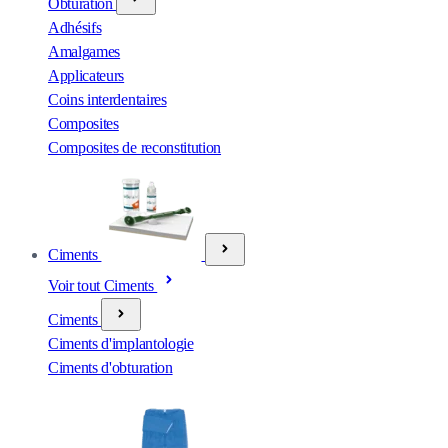
Obturation
Adhésifs
Amalgames
Applicateurs
Coins interdentaires
Composites
Composites de reconstitution
Ciments
Voir tout Ciments
Ciments
Ciments d'implantologie
Ciments d'obturation