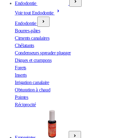
Endodontie
Voir tout Endodontie
Endodontie
Bourres-pâtes
Ciments canalaires
Chélatants
Condenseurs spreader plugger
Digues et crampons
Forets
Inserts
Irrigation canalaire
Obturation à chaud
Pointes
Réciprocité
Empreintes