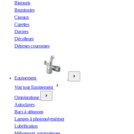
Bistouris
Brunissoirs
Ciseaux
Curettes
Daviers
Décolleurs
Déposes couronnes
Equipement
Voir tout Equipement
Omnipratique
Autoclaves
Bacs à ultrasons
Lampes à photopolymériser
Lubrification
Mélangeurs automatiques