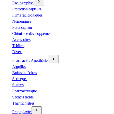
Radiographie
Protection capteurs
Films radiologiques
Numériques
Porte capteur
Chimie de développement
Accessoires
Tabliers
Divers
Pharmacie / Anesthésie
Aiguilles
Boites à déchets
Seringues
Sutures
Pharmaceutique
Sachets froids
Thermomètres
Prophylaxie