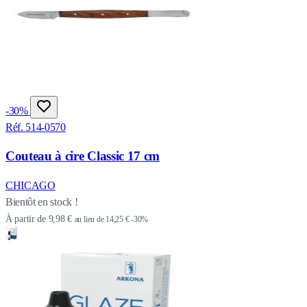
-30%
Réf. 514-0570
Couteau à cire Classic 17 cm
CHICAGO
Bientôt en stock !
À partir de
9,98 €
au lieu de
14,25 €
-30%