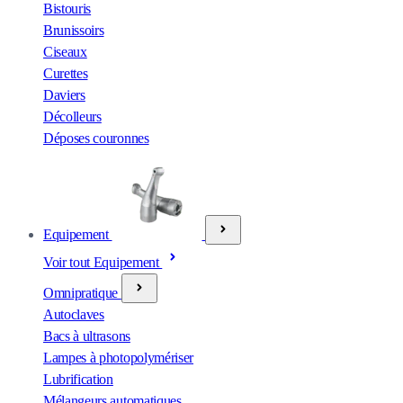
Bistouris
Brunissoirs
Ciseaux
Curettes
Daviers
Décolleurs
Déposes couronnes
Equipement
Voir tout Equipement
Omnipratique
Autoclaves
Bacs à ultrasons
Lampes à photopolymériser
Lubrification
Mélangeurs automatiques