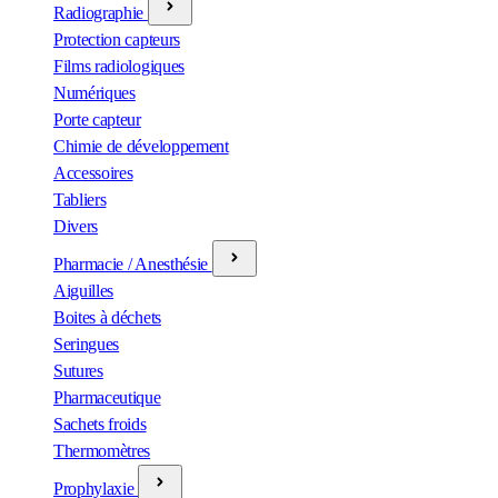
Radiographie
Protection capteurs
Films radiologiques
Numériques
Porte capteur
Chimie de développement
Accessoires
Tabliers
Divers
Pharmacie / Anesthésie
Aiguilles
Boites à déchets
Seringues
Sutures
Pharmaceutique
Sachets froids
Thermomètres
Prophylaxie