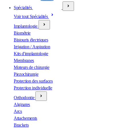
Spécialités
Voir tout Spécialités
Implantologie
Biométrie
Bistouris électriques
Irrigation / Aspiration
Kits d'implantologie
Membranes
Moteurs de chirurgie
Piezochirurgie
Protection des surfaces
Protection individuelle
Orthodontie
Alginates
Arcs
Attachements
Brackets