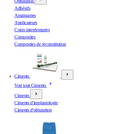
Obturation
Adhésifs
Amalgames
Applicateurs
Coins interdentaires
Composites
Composites de reconstitution
Ciments
Voir tout Ciments
Ciments
Ciments d'implantologie
Ciments d'obturation