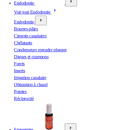
Endodontie
Voir tout Endodontie
Endodontie
Bourres-pâtes
Ciments canalaires
Chélatants
Condenseurs spreader plugger
Digues et crampons
Forets
Inserts
Irrigation canalaire
Obturation à chaud
Pointes
Réciprocité
Empreintes