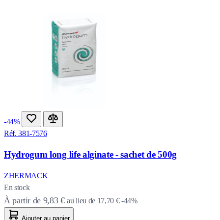
-44%
Réf. 381-7576
Hydrogum long life alginate - sachet de 500g
ZHERMACK
En stock
À partir de
9,83 €
au lieu de
17,70 €
-44%
Ajouter au panier