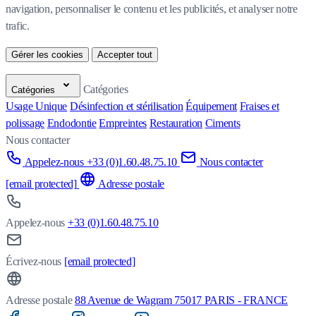
navigation, personnaliser le contenu et les publicités, et analyser notre 
trafic.
Gérer les cookies
Accepter tout
Catégories
Catégories
Usage Unique
Désinfection et stérilisation
Équipement
Fraises et
polissage
Endodontie
Empreintes
Restauration
Ciments
Nous contacter
Appelez-nous +33 (0)1.60.48.75.10
Nous contacter
[email protected]
Adresse postale
Appelez-nous
+33 (0)1.60.48.75.10
Écrivez-nous
[email protected]
Adresse postale
88 Avenue de Wagram 75017 PARIS - FRANCE