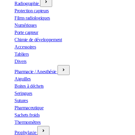
Radiographie
Protection capteurs
Films radiologiques
Numériques
Porte capteur
Chimie de développement
Accessoires
Tabliers
Divers
Pharmacie / Anesthésie
Aiguilles
Boites à déchets
Seringues
Sutures
Pharmaceutique
Sachets froids
Thermomètres
Prophylaxie