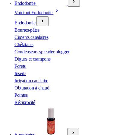
Endodontie
Voir tout Endodontie
Endodontie
Bourres-pâtes
Ciments canalaires
Chélatants
Condenseurs spreader plugger
Digues et crampons
Forets
Inserts
Irrigation canalaire
Obturation à chaud
Pointes
Réciprocité
Empreintes