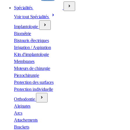
Spécialités
Voir tout Spécialités
Implantologie
Biométrie
Bistouris électriques
Irrigation / Aspiration
Kits d'implantologie
Membranes
Moteurs de chirurgie
Piezochirurgie
Protection des surfaces
Protection individuelle
Orthodontie
Alginates
Arcs
Attachements
Brackets