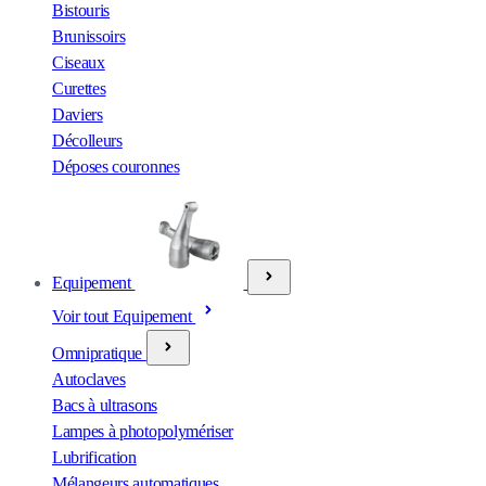
Bistouris
Brunissoirs
Ciseaux
Curettes
Daviers
Décolleurs
Déposes couronnes
Equipement
Voir tout Equipement
Omnipratique
Autoclaves
Bacs à ultrasons
Lampes à photopolymériser
Lubrification
Mélangeurs automatiques