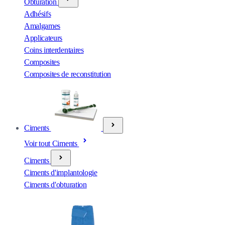
Obturation
Adhésifs
Amalgames
Applicateurs
Coins interdentaires
Composites
Composites de reconstitution
Ciments
Voir tout Ciments
Ciments
Ciments d'implantologie
Ciments d'obturation