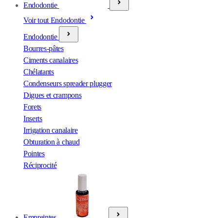
Endodontie
Voir tout Endodontie
Endodontie
Bourres-pâtes
Ciments canalaires
Chélatants
Condenseurs spreader plugger
Digues et crampons
Forets
Inserts
Irrigation canalaire
Obturation à chaud
Pointes
Réciprocité
Empreintes