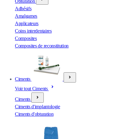
Obturation
Adhésifs
Amalgames
Applicateurs
Coins interdentaires
Composites
Composites de reconstitution
Ciments
Voir tout Ciments
Ciments
Ciments d'implantologie
Ciments d'obturation