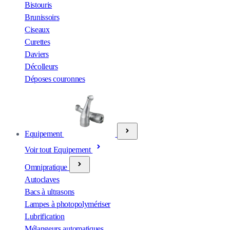
Bistouris
Brunissoirs
Ciseaux
Curettes
Daviers
Décolleurs
Déposes couronnes
Equipement
Voir tout Equipement
Omnipratique
Autoclaves
Bacs à ultrasons
Lampes à photopolymériser
Lubrification
Mélangeurs automatiques