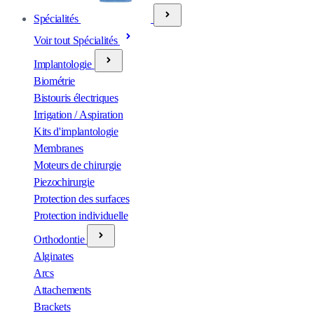
Spécialités
Voir tout Spécialités
Implantologie
Biométrie
Bistouris électriques
Irrigation / Aspiration
Kits d'implantologie
Membranes
Moteurs de chirurgie
Piezochirurgie
Protection des surfaces
Protection individuelle
Orthodontie
Alginates
Arcs
Attachements
Brackets