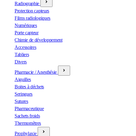
Radiographie
Protection capteurs
Films radiologiques
Numériques
Porte capteur
Chimie de développement
Accessoires
Tabliers
Divers
Pharmacie / Anesthésie
Aiguilles
Boites à déchets
Seringues
Sutures
Pharmaceutique
Sachets froids
Thermomètres
Prophylaxie