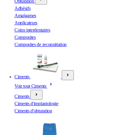
Obturation
Adhésifs
Amalgames
Applicateurs
Coins interdentaires
Composites
Composites de reconstitution
Ciments
Voir tout Ciments
Ciments
Ciments d'implantologie
Ciments d'obturation