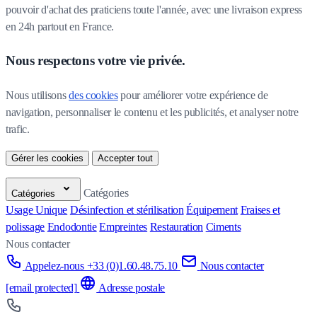
pouvoir d'achat des praticiens toute l'année, avec une livraison express
en 24h partout en France.
Nous respectons votre vie privée.
Nous utilisons 
des cookies
 pour améliorer votre expérience de 
navigation, personnaliser le contenu et les publicités, et analyser notre 
trafic.
Gérer les cookies
Accepter tout
Catégories
Catégories
Usage Unique
Désinfection et stérilisation
Équipement
Fraises et
polissage
Endodontie
Empreintes
Restauration
Ciments
Nous contacter
Appelez-nous +33 (0)1.60.48.75.10
Nous contacter
[email protected]
Adresse postale