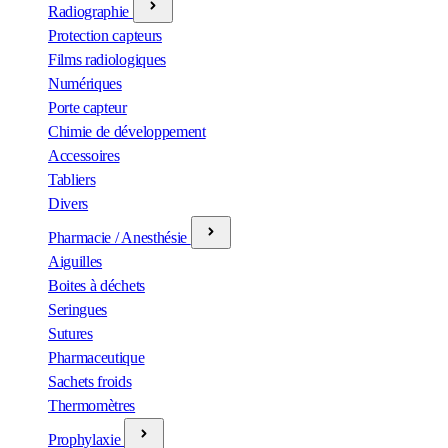
Radiographie
Protection capteurs
Films radiologiques
Numériques
Porte capteur
Chimie de développement
Accessoires
Tabliers
Divers
Pharmacie / Anesthésie
Aiguilles
Boites à déchets
Seringues
Sutures
Pharmaceutique
Sachets froids
Thermomètres
Prophylaxie