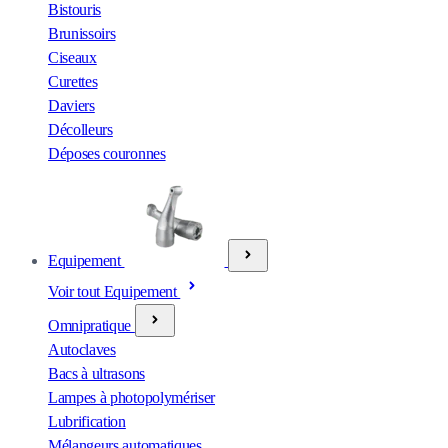
Bistouris
Brunissoirs
Ciseaux
Curettes
Daviers
Décolleurs
Déposes couronnes
Equipement
Voir tout Equipement
Omnipratique
Autoclaves
Bacs à ultrasons
Lampes à photopolymériser
Lubrification
Mélangeurs automatiques