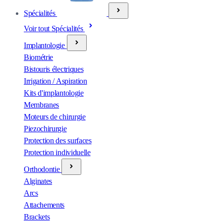
Spécialités
Voir tout Spécialités
Implantologie
Biométrie
Bistouris électriques
Irrigation / Aspiration
Kits d'implantologie
Membranes
Moteurs de chirurgie
Piezochirurgie
Protection des surfaces
Protection individuelle
Orthodontie
Alginates
Arcs
Attachements
Brackets