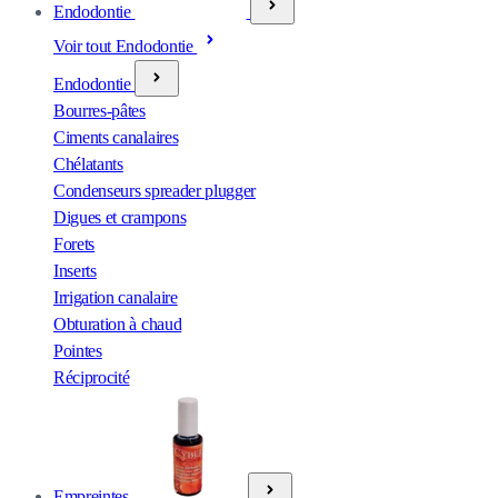
Endodontie
Voir tout Endodontie
Endodontie
Bourres-pâtes
Ciments canalaires
Chélatants
Condenseurs spreader plugger
Digues et crampons
Forets
Inserts
Irrigation canalaire
Obturation à chaud
Pointes
Réciprocité
Empreintes