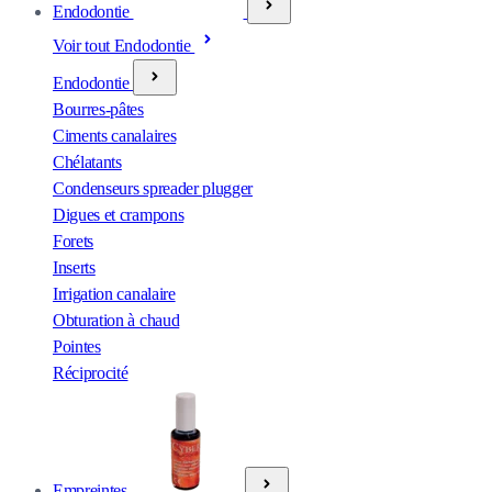
Endodontie
Voir tout Endodontie
Endodontie
Bourres-pâtes
Ciments canalaires
Chélatants
Condenseurs spreader plugger
Digues et crampons
Forets
Inserts
Irrigation canalaire
Obturation à chaud
Pointes
Réciprocité
Empreintes