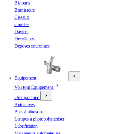
Bistouris
Brunissoirs
Ciseaux
Curettes
Daviers
Décolleurs
Déposes couronnes
Equipement
Voir tout Equipement
Omnipratique
Autoclaves
Bacs à ultrasons
Lampes à photopolymériser
Lubrification
Mélangeurs automatiques