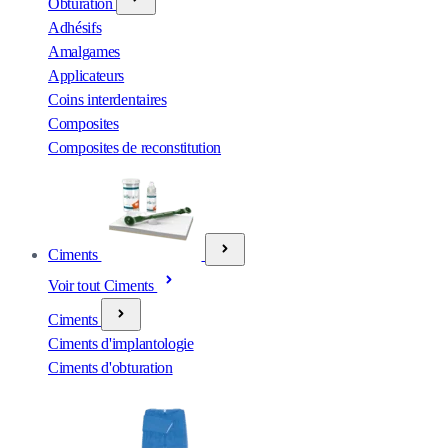
Obturation
Adhésifs
Amalgames
Applicateurs
Coins interdentaires
Composites
Composites de reconstitution
Ciments
Voir tout Ciments
Ciments
Ciments d'implantologie
Ciments d'obturation