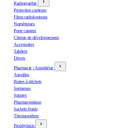
Radiographie
Protection capteurs
Films radiologiques
Numériques
Porte capteur
Chimie de développement
Accessoires
Tabliers
Divers
Pharmacie / Anesthésie
Aiguilles
Boites à déchets
Seringues
Sutures
Pharmaceutique
Sachets froids
Thermomètres
Prophylaxie