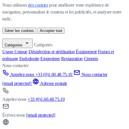
Nous utilisons 
des cookies
 pour améliorer votre expérience de 
navigation, personnaliser le contenu et les publicités, et analyser notre 
trafic.
Gérer les cookies
Accepter tout
Catégories
Catégories
Usage Unique
Désinfection et stérilisation
Équipement
Fraises et
polissage
Endodontie
Empreintes
Restauration
Ciments
Nous contacter
Appelez-nous +33 (0)1.60.48.75.10
Nous contacter
[email protected]
Adresse postale
Appelez-nous
+33 (0)1.60.48.75.10
Écrivez-nous
[email protected]