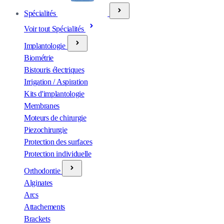
Spécialités
Voir tout Spécialités
Implantologie
Biométrie
Bistouris électriques
Irrigation / Aspiration
Kits d'implantologie
Membranes
Moteurs de chirurgie
Piezochirurgie
Protection des surfaces
Protection individuelle
Orthodontie
Alginates
Arcs
Attachements
Brackets