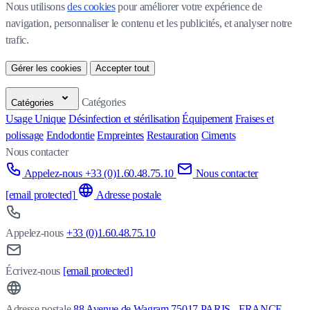
Nous utilisons 
des cookies
 pour améliorer votre expérience de 
navigation, personnaliser le contenu et les publicités, et analyser notre 
trafic.
Gérer les cookies
Accepter tout
Catégories
Catégories
Usage Unique
Désinfection et stérilisation
Équipement
Fraises et
polissage
Endodontie
Empreintes
Restauration
Ciments
Nous contacter
Appelez-nous +33 (0)1.60.48.75.10
Nous contacter
[email protected]
Adresse postale
Appelez-nous
+33 (0)1.60.48.75.10
Écrivez-nous
[email protected]
Adresse postale
88 Avenue de Wagram 75017 PARIS - FRANCE