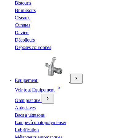
Bistouris
Brunissoirs
Ciseaux
Curettes
Daviers
Décolleurs
Déposes couronnes
Equipement
Voir tout Equipement
Omnipratique
Autoclaves
Bacs à ultrasons
Lampes à photopolymériser
Lubrification
Mélangeurs automatiques