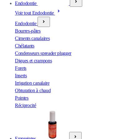
Endodontie
Voir tout Endodontie
Endodontie
Bourres-pâtes
Ciments canalaires
Chélatants
Condenseurs spreader plugger
Digues et crampons
Forets
Inserts
Irrigation canalaire
Obturation à chaud
Pointes
Réciprocité
Empreintes