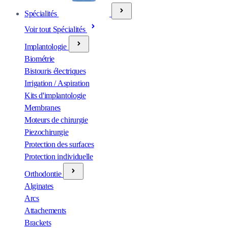
Spécialités
Voir tout Spécialités
Implantologie
Biométrie
Bistouris électriques
Irrigation / Aspiration
Kits d'implantologie
Membranes
Moteurs de chirurgie
Piezochirurgie
Protection des surfaces
Protection individuelle
Orthodontie
Alginates
Arcs
Attachements
Brackets