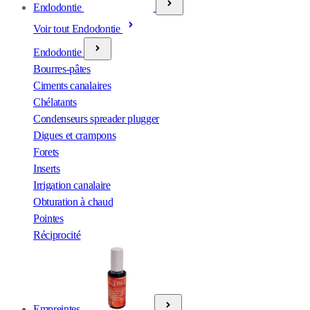
Endodontie
Voir tout Endodontie
Endodontie
Bourres-pâtes
Ciments canalaires
Chélatants
Condenseurs spreader plugger
Digues et crampons
Forets
Inserts
Irrigation canalaire
Obturation à chaud
Pointes
Réciprocité
Empreintes