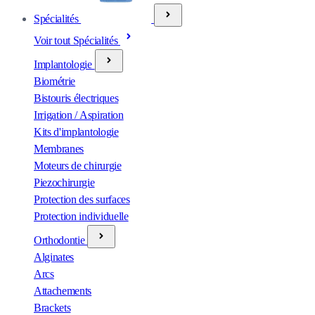
Spécialités
Voir tout Spécialités
Implantologie
Biométrie
Bistouris électriques
Irrigation / Aspiration
Kits d'implantologie
Membranes
Moteurs de chirurgie
Piezochirurgie
Protection des surfaces
Protection individuelle
Orthodontie
Alginates
Arcs
Attachements
Brackets