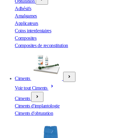
Obturation
Adhésifs
Amalgames
Applicateurs
Coins interdentaires
Composites
Composites de reconstitution
Ciments
Voir tout Ciments
Ciments
Ciments d'implantologie
Ciments d'obturation