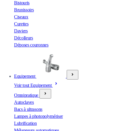
Bistouris
Brunissoirs
Ciseaux
Curettes
Daviers
Décolleurs
Déposes couronnes
Equipement
Voir tout Equipement
Omnipratique
Autoclaves
Bacs à ultrasons
Lampes à photopolymériser
Lubrification
Mélangeurs automatiques