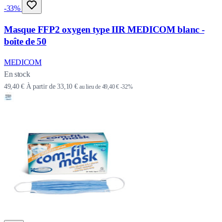
-33%
Masque FFP2 oxygen type IIR MEDICOM blanc -
boîte de 50
MEDICOM
En stock
49,40 €
À partir de
33,10 €
au lieu de
49,40 €
-32%