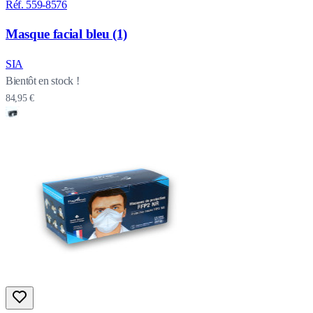
Réf. 559-8576
Masque facial bleu (1)
SIA
Bientôt en stock !
84,95 €