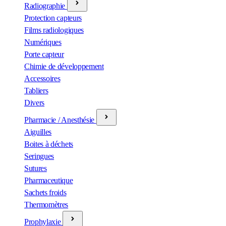
Radiographie
Protection capteurs
Films radiologiques
Numériques
Porte capteur
Chimie de développement
Accessoires
Tabliers
Divers
Pharmacie / Anesthésie
Aiguilles
Boites à déchets
Seringues
Sutures
Pharmaceutique
Sachets froids
Thermomètres
Prophylaxie