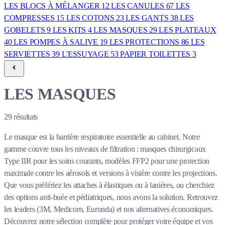
LES BLOCS À MÉLANGER
12
LES CANULES
67
LES
COMPRESSES
15
LES COTONS
23
LES GANTS
38
LES
GOBELETS
9
LES KITS
4
LES MASQUES
29
LES PLATEAUX
40
LES POMPES À SALIVE
19
LES PROTECTIONS
86
LES
SERVIETTES
39
L'ESSUYAGE
53
PAPIER TOILETTES
3
LES MASQUES
29
résultats
Le masque est la barrière respiratoire essentielle au cabinet. Notre
gamme couvre tous les niveaux de filtration : masques chirurgicaux
Type IIR pour les soins courants, modèles FFP2 pour une protection
maximale contre les aérosols et versions à visière contre les projections.
Que vous préfériez les attaches à élastiques ou à lanières, ou cherchiez
des options anti-buée et pédiatriques, nous avons la solution. Retrouvez
les leaders (3M, Medicom, Euronda) et nos alternatives économiques.
Découvrez notre sélection complète pour protéger votre équipe et vos