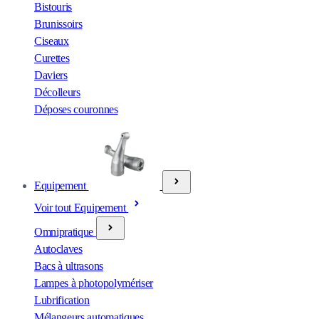
Bistouris
Brunissoirs
Ciseaux
Curettes
Daviers
Décolleurs
Déposes couronnes
Equipement
Voir tout Equipement
Omnipratique
Autoclaves
Bacs à ultrasons
Lampes à photopolymériser
Lubrification
Mélangeurs automatiques