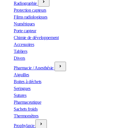
Radiographie
Protection capteurs
Films radiologiques
Numériques
Porte capteur
Chimie de développement
Accessoires
Tabliers
Divers
Pharmacie / Anesthésie
Aiguilles
Boites à déchets
Seringues
Sutures
Pharmaceutique
Sachets froids
Thermomètres
Prophylaxie