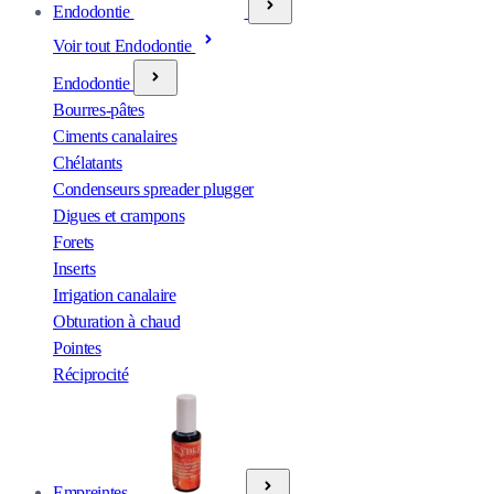
Endodontie
Voir tout Endodontie
Endodontie
Bourres-pâtes
Ciments canalaires
Chélatants
Condenseurs spreader plugger
Digues et crampons
Forets
Inserts
Irrigation canalaire
Obturation à chaud
Pointes
Réciprocité
Empreintes