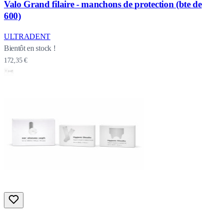
Valo Grand filaire - manchons de protection (bte de
600)
ULTRADENT
Bientôt en stock !
172,35 €