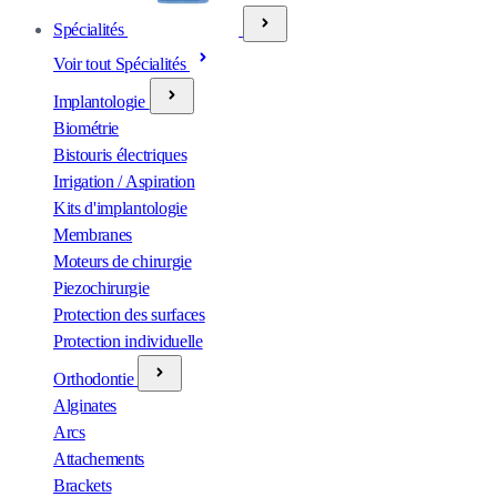
Spécialités
Voir tout Spécialités
Implantologie
Biométrie
Bistouris électriques
Irrigation / Aspiration
Kits d'implantologie
Membranes
Moteurs de chirurgie
Piezochirurgie
Protection des surfaces
Protection individuelle
Orthodontie
Alginates
Arcs
Attachements
Brackets