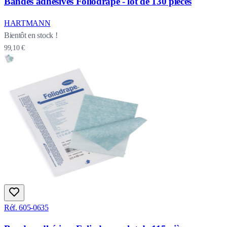
Bandes adhésives Foliodrape - lot de 130 pièces
HARTMANN
Bientôt en stock !
99,10 €
Réf. 605-0635