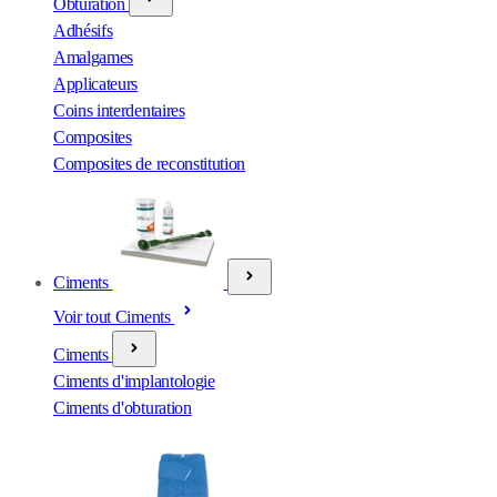
Obturation
Adhésifs
Amalgames
Applicateurs
Coins interdentaires
Composites
Composites de reconstitution
Ciments
Voir tout Ciments
Ciments
Ciments d'implantologie
Ciments d'obturation