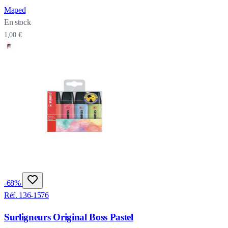
Maped
En stock
1,00 €
-68%
Réf. 136-1576
Surligneurs Original Boss Pastel