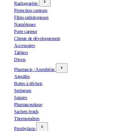
Radiographie
Protection capteurs
Films radiologiques
Numériques
Porte capteur
Chimie de développement
Accessoires
Tabliers
Divers
Pharmacie / Anesthésie
Aiguilles
Boites à déchets
Seringues
Sutures
Pharmaceutique
Sachets froids
Thermomètres
Prophylaxie