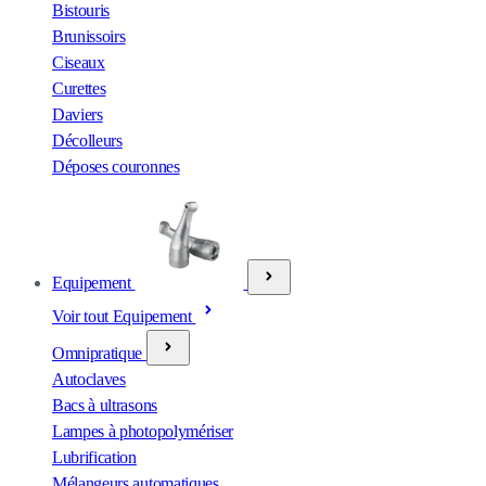
Bistouris
Brunissoirs
Ciseaux
Curettes
Daviers
Décolleurs
Déposes couronnes
Equipement
Voir tout Equipement
Omnipratique
Autoclaves
Bacs à ultrasons
Lampes à photopolymériser
Lubrification
Mélangeurs automatiques