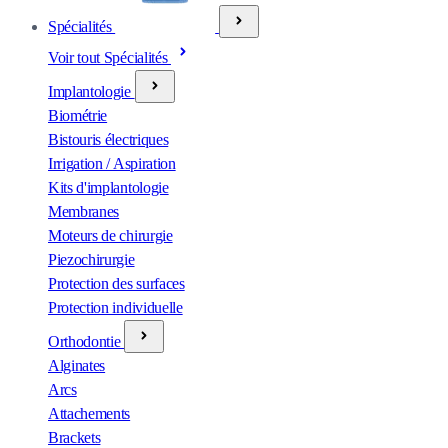
Spécialités
Voir tout Spécialités
Implantologie
Biométrie
Bistouris électriques
Irrigation / Aspiration
Kits d'implantologie
Membranes
Moteurs de chirurgie
Piezochirurgie
Protection des surfaces
Protection individuelle
Orthodontie
Alginates
Arcs
Attachements
Brackets