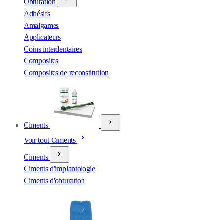
Obturation
Adhésifs
Amalgames
Applicateurs
Coins interdentaires
Composites
Composites de reconstitution
Ciments
Voir tout Ciments
Ciments
Ciments d'implantologie
Ciments d'obturation