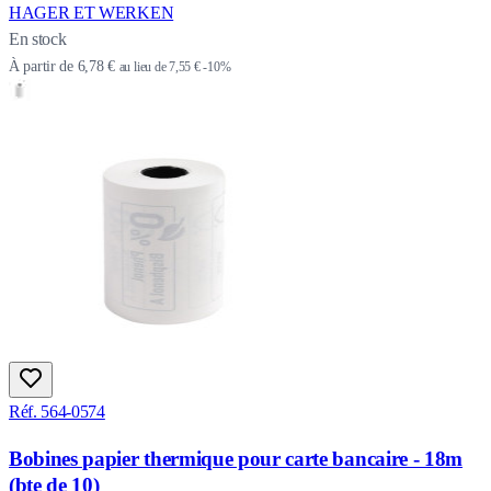
HAGER ET WERKEN
En stock
À partir de
6,78 €
au lieu de
7,55 €
-10%
Réf. 564-0574
Bobines papier thermique pour carte bancaire - 18m
(bte de 10)