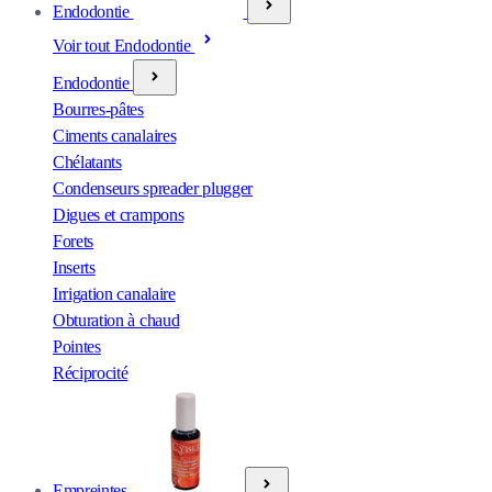
Endodontie
Voir tout Endodontie
Endodontie
Bourres-pâtes
Ciments canalaires
Chélatants
Condenseurs spreader plugger
Digues et crampons
Forets
Inserts
Irrigation canalaire
Obturation à chaud
Pointes
Réciprocité
Empreintes