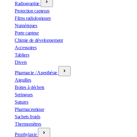
Radiographie
Protection capteurs
Films radiologiques
Numériques
Porte capteur
Chimie de développement
Accessoires
Tabliers
Divers
Pharmacie / Anesthésie
Aiguilles
Boites à déchets
Seringues
Sutures
Pharmaceutique
Sachets froids
Thermomètres
Prophylaxie