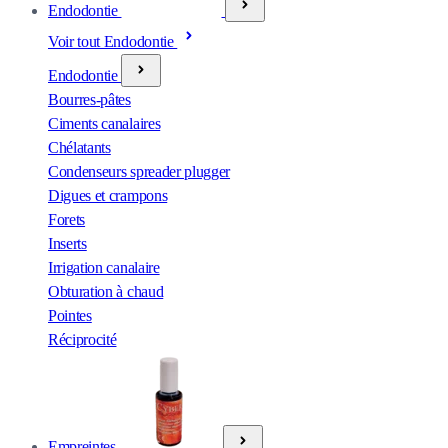
Endodontie
Voir tout Endodontie
Endodontie
Bourres-pâtes
Ciments canalaires
Chélatants
Condenseurs spreader plugger
Digues et crampons
Forets
Inserts
Irrigation canalaire
Obturation à chaud
Pointes
Réciprocité
Empreintes