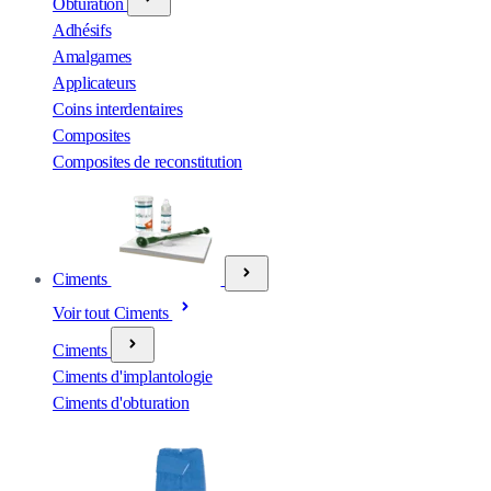
Obturation
Adhésifs
Amalgames
Applicateurs
Coins interdentaires
Composites
Composites de reconstitution
Ciments
Voir tout Ciments
Ciments
Ciments d'implantologie
Ciments d'obturation