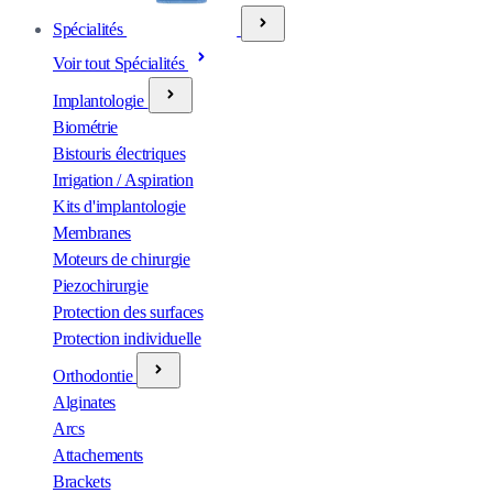
Spécialités
Voir tout Spécialités
Implantologie
Biométrie
Bistouris électriques
Irrigation / Aspiration
Kits d'implantologie
Membranes
Moteurs de chirurgie
Piezochirurgie
Protection des surfaces
Protection individuelle
Orthodontie
Alginates
Arcs
Attachements
Brackets