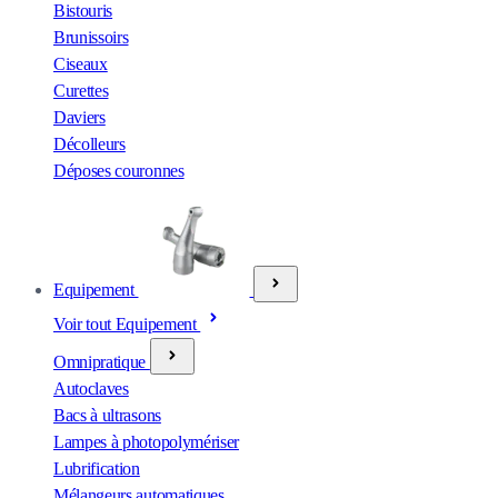
Bistouris
Brunissoirs
Ciseaux
Curettes
Daviers
Décolleurs
Déposes couronnes
Equipement
Voir tout Equipement
Omnipratique
Autoclaves
Bacs à ultrasons
Lampes à photopolymériser
Lubrification
Mélangeurs automatiques