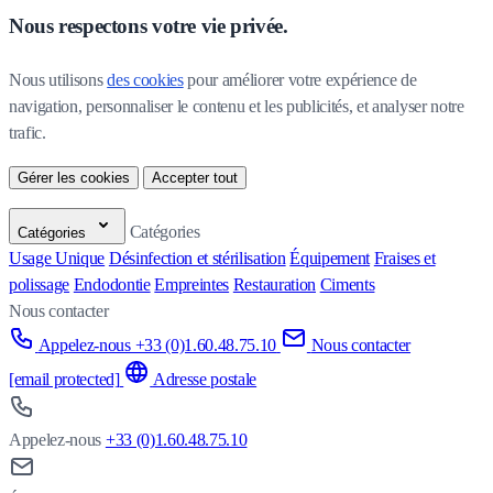
Nous respectons votre vie privée.
Nous utilisons 
des cookies
 pour améliorer votre expérience de 
navigation, personnaliser le contenu et les publicités, et analyser notre 
trafic.
Gérer les cookies
Accepter tout
Catégories
Catégories
Usage Unique
Désinfection et stérilisation
Équipement
Fraises et
polissage
Endodontie
Empreintes
Restauration
Ciments
Nous contacter
Appelez-nous +33 (0)1.60.48.75.10
Nous contacter
[email protected]
Adresse postale
Appelez-nous
+33 (0)1.60.48.75.10