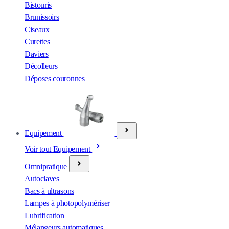
Bistouris
Brunissoirs
Ciseaux
Curettes
Daviers
Décolleurs
Déposes couronnes
Equipement
Voir tout Equipement
Omnipratique
Autoclaves
Bacs à ultrasons
Lampes à photopolymériser
Lubrification
Mélangeurs automatiques