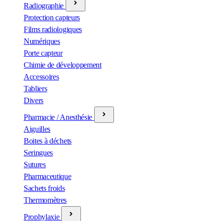
Radiographie
Protection capteurs
Films radiologiques
Numériques
Porte capteur
Chimie de développement
Accessoires
Tabliers
Divers
Pharmacie / Anesthésie
Aiguilles
Boites à déchets
Seringues
Sutures
Pharmaceutique
Sachets froids
Thermomètres
Prophylaxie