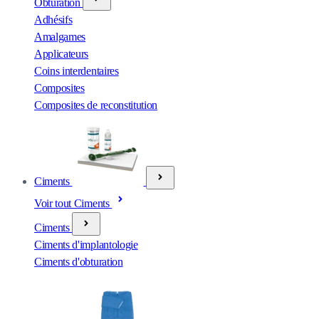
Obturation
Adhésifs
Amalgames
Applicateurs
Coins interdentaires
Composites
Composites de reconstitution
Ciments
Voir tout Ciments
Ciments
Ciments d'implantologie
Ciments d'obturation