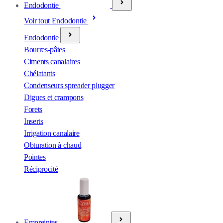
Endodontie
Voir tout Endodontie
Endodontie
Bourres-pâtes
Ciments canalaires
Chélatants
Condenseurs spreader plugger
Digues et crampons
Forets
Inserts
Irrigation canalaire
Obturation à chaud
Pointes
Réciprocité
Empreintes