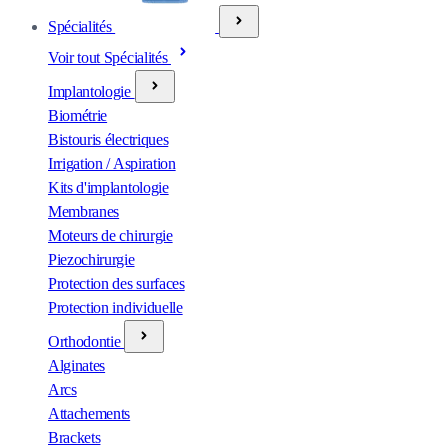
Spécialités
Voir tout Spécialités
Implantologie
Biométrie
Bistouris électriques
Irrigation / Aspiration
Kits d'implantologie
Membranes
Moteurs de chirurgie
Piezochirurgie
Protection des surfaces
Protection individuelle
Orthodontie
Alginates
Arcs
Attachements
Brackets