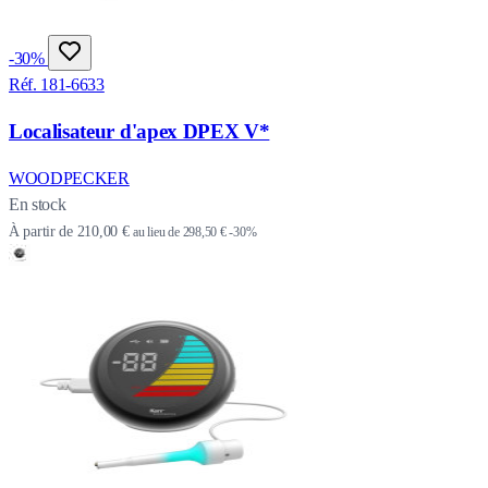
-30%
Réf. 181-6633
Localisateur d'apex DPEX V*
WOODPECKER
En stock
À partir de
210,00 €
au lieu de
298,50 €
-30%