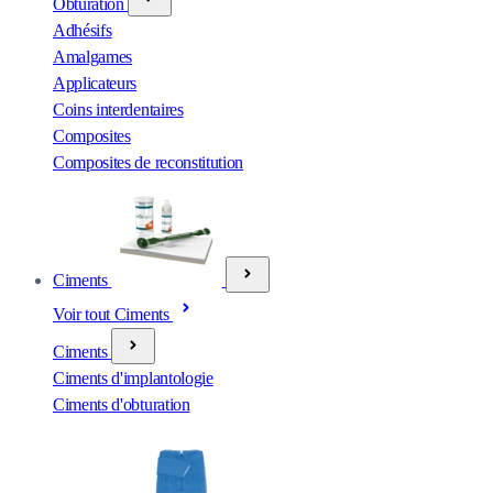
Obturation
Adhésifs
Amalgames
Applicateurs
Coins interdentaires
Composites
Composites de reconstitution
Ciments
Voir tout Ciments
Ciments
Ciments d'implantologie
Ciments d'obturation