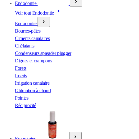
Endodontie
Voir tout Endodontie
Endodontie
Bourres-pâtes
Ciments canalaires
Chélatants
Condenseurs spreader plugger
Digues et crampons
Forets
Inserts
Irrigation canalaire
Obturation à chaud
Pointes
Réciprocité
Empreintes