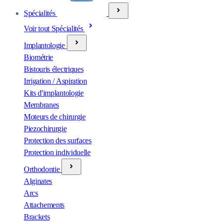
Spécialités
Voir tout Spécialités
Implantologie
Biométrie
Bistouris électriques
Irrigation / Aspiration
Kits d'implantologie
Membranes
Moteurs de chirurgie
Piezochirurgie
Protection des surfaces
Protection individuelle
Orthodontie
Alginates
Arcs
Attachements
Brackets