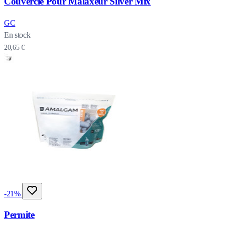
Couvercle Pour Malaxeur Silver Mix
GC
En stock
20,65 €
-21%
Permite