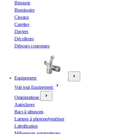
Bistouris
Brunissoirs
Ciseaux
Curettes
Daviers
Décolleurs
Déposes couronnes
Equipement
Voir tout Equipement
Omnipratique
Autoclaves
Bacs à ultrasons
Lampes à photopolymériser
Lubrification
Mélangeurs automatiques