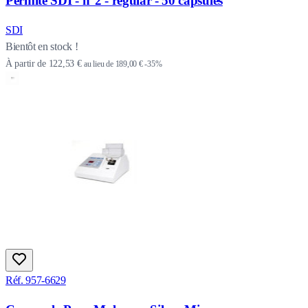
Permite SDI - n°2 - regular - 50 capsules
SDI
Bientôt en stock !
À partir de
122,53 €
au lieu de
189,00 €
-35%
Réf. 957-6629