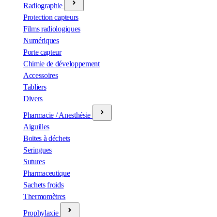
Radiographie
Protection capteurs
Films radiologiques
Numériques
Porte capteur
Chimie de développement
Accessoires
Tabliers
Divers
Pharmacie / Anesthésie
Aiguilles
Boites à déchets
Seringues
Sutures
Pharmaceutique
Sachets froids
Thermomètres
Prophylaxie