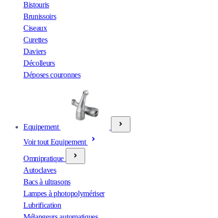
Bistouris
Brunissoirs
Ciseaux
Curettes
Daviers
Décolleurs
Déposes couronnes
Equipement
Voir tout Equipement
Omnipratique
Autoclaves
Bacs à ultrasons
Lampes à photopolymériser
Lubrification
Mélangeurs automatiques