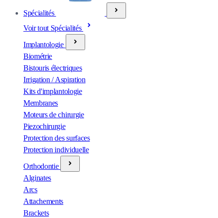
Spécialités
Voir tout Spécialités
Implantologie
Biométrie
Bistouris électriques
Irrigation / Aspiration
Kits d'implantologie
Membranes
Moteurs de chirurgie
Piezochirurgie
Protection des surfaces
Protection individuelle
Orthodontie
Alginates
Arcs
Attachements
Brackets