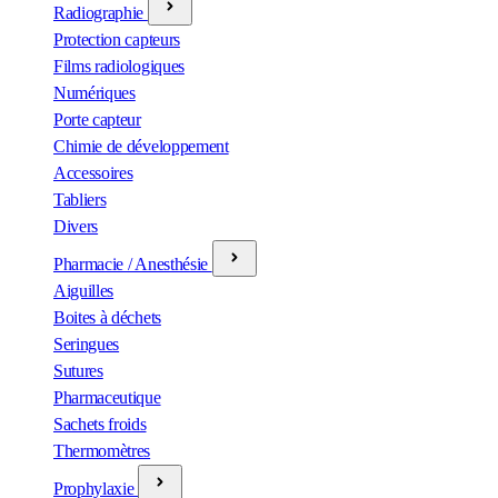
Radiographie
Protection capteurs
Films radiologiques
Numériques
Porte capteur
Chimie de développement
Accessoires
Tabliers
Divers
Pharmacie / Anesthésie
Aiguilles
Boites à déchets
Seringues
Sutures
Pharmaceutique
Sachets froids
Thermomètres
Prophylaxie