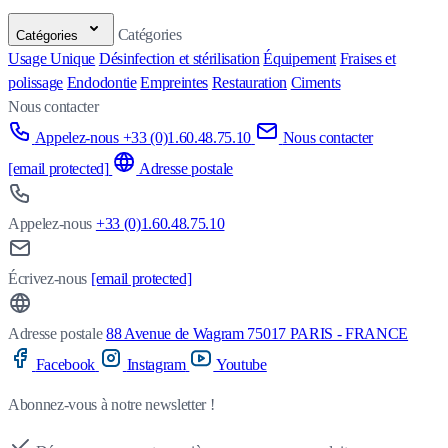
Catégories
Catégories
Usage Unique
Désinfection et stérilisation
Équipement
Fraises et
polissage
Endodontie
Empreintes
Restauration
Ciments
Nous contacter
Appelez-nous +33 (0)1.60.48.75.10
Nous contacter
[email protected]
Adresse postale
Appelez-nous
+33 (0)1.60.48.75.10
Écrivez-nous
[email protected]
Adresse postale
88 Avenue de Wagram 75017 PARIS - FRANCE
Facebook
Instagram
Youtube
Abonnez-vous à notre newsletter !