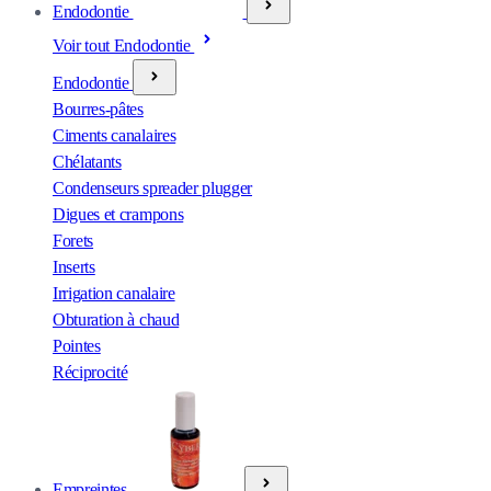
Endodontie
Voir tout Endodontie
Endodontie
Bourres-pâtes
Ciments canalaires
Chélatants
Condenseurs spreader plugger
Digues et crampons
Forets
Inserts
Irrigation canalaire
Obturation à chaud
Pointes
Réciprocité
Empreintes