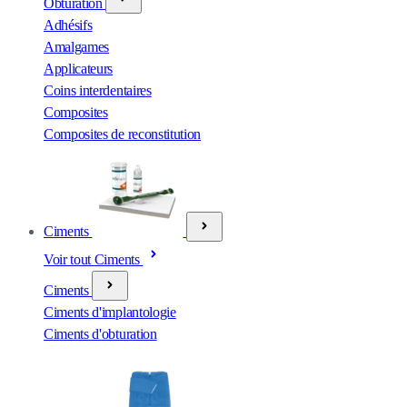
Obturation
Adhésifs
Amalgames
Applicateurs
Coins interdentaires
Composites
Composites de reconstitution
Ciments
Voir tout Ciments
Ciments
Ciments d'implantologie
Ciments d'obturation