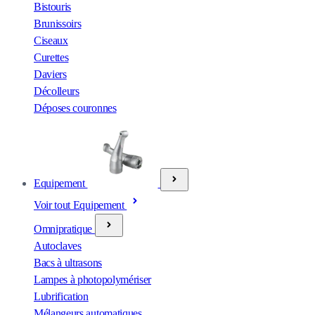
Bistouris
Brunissoirs
Ciseaux
Curettes
Daviers
Décolleurs
Déposes couronnes
Equipement
Voir tout Equipement
Omnipratique
Autoclaves
Bacs à ultrasons
Lampes à photopolymériser
Lubrification
Mélangeurs automatiques