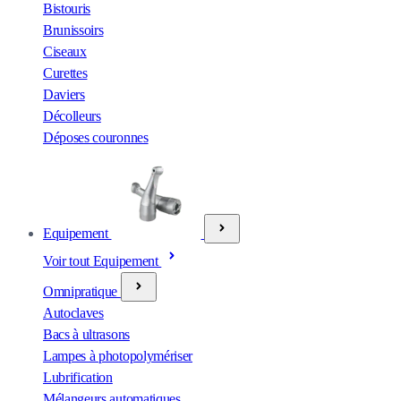
Bistouris
Brunissoirs
Ciseaux
Curettes
Daviers
Décolleurs
Déposes couronnes
Equipement
Voir tout Equipement
Omnipratique
Autoclaves
Bacs à ultrasons
Lampes à photopolymériser
Lubrification
Mélangeurs automatiques