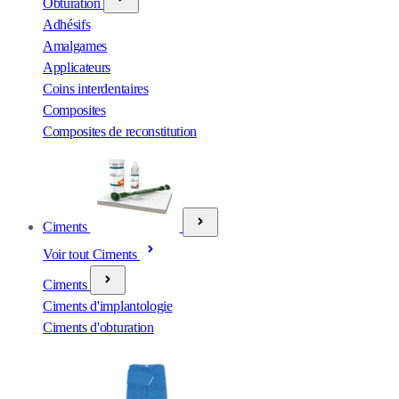
Obturation
Adhésifs
Amalgames
Applicateurs
Coins interdentaires
Composites
Composites de reconstitution
Ciments
Voir tout Ciments
Ciments
Ciments d'implantologie
Ciments d'obturation