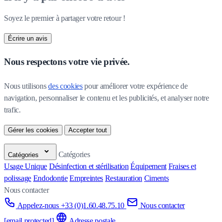
Soyez le premier à partager votre retour !
Écrire un avis
Nous respectons votre vie privée.
Nous utilisons 
des cookies
 pour améliorer votre expérience de 
navigation, personnaliser le contenu et les publicités, et analyser notre 
trafic.
Gérer les cookies
Accepter tout
Catégories
Catégories
Usage Unique
Désinfection et stérilisation
Équipement
Fraises et
polissage
Endodontie
Empreintes
Restauration
Ciments
Nous contacter
Appelez-nous +33 (0)1.60.48.75.10
Nous contacter
[email protected]
Adresse postale