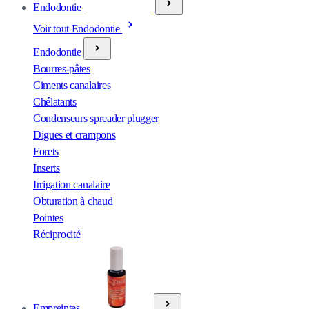
Endodontie
Voir tout Endodontie
Endodontie
Bourres-pâtes
Ciments canalaires
Chélatants
Condenseurs spreader plugger
Digues et crampons
Forets
Inserts
Irrigation canalaire
Obturation à chaud
Pointes
Réciprocité
Empreintes