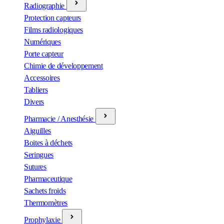
Radiographie
Protection capteurs
Films radiologiques
Numériques
Porte capteur
Chimie de développement
Accessoires
Tabliers
Divers
Pharmacie / Anesthésie
Aiguilles
Boites à déchets
Seringues
Sutures
Pharmaceutique
Sachets froids
Thermomètres
Prophylaxie