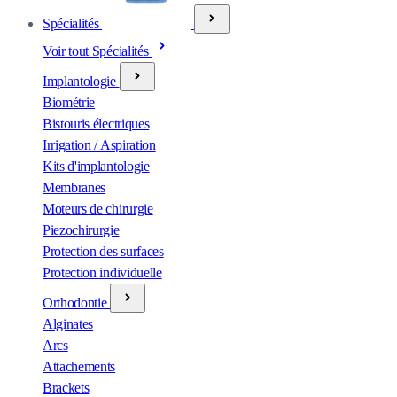
Spécialités
Voir tout Spécialités
Implantologie
Biométrie
Bistouris électriques
Irrigation / Aspiration
Kits d'implantologie
Membranes
Moteurs de chirurgie
Piezochirurgie
Protection des surfaces
Protection individuelle
Orthodontie
Alginates
Arcs
Attachements
Brackets