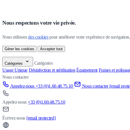
Nous respectons votre vie privée.
Nous utilisons 
des cookies
 pour améliorer votre expérience de navigation, p
Gérer les cookies
Accepter tout
Catégories
Catégories
Usage Unique
Désinfection et stérilisation
Équipement
Fraises et polissa
Nous contacter
Appelez-nous +33 (0)1.60.48.75.10
Nous contacter
[email prote
Appelez-nous
+33 (0)1.60.48.75.10
Écrivez-nous
[email protected]