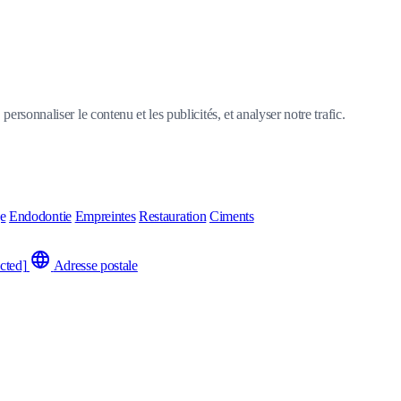
ersonnaliser le contenu et les publicités, et analyser notre trafic.
ge
Endodontie
Empreintes
Restauration
Ciments
cted]
Adresse postale