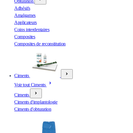
Obturation
Adhésifs
Amalgames
Applicateurs
Coins interdentaires
Composites
Composites de reconstitution
Ciments
Voir tout Ciments
Ciments
Ciments d'implantologie
Ciments d'obturation