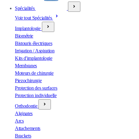
Spécialités
Voir tout Spécialités
Implantologie
Biométrie
Bistouris électriques
Irrigation / Aspiration
Kits d'implantologie
Membranes
Moteurs de chirurgie
Piezochirurgie
Protection des surfaces
Protection individuelle
Orthodontie
Alginates
Arcs
Attachements
Brackets