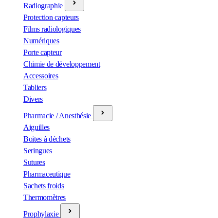
Radiographie
Protection capteurs
Films radiologiques
Numériques
Porte capteur
Chimie de développement
Accessoires
Tabliers
Divers
Pharmacie / Anesthésie
Aiguilles
Boites à déchets
Seringues
Sutures
Pharmaceutique
Sachets froids
Thermomètres
Prophylaxie