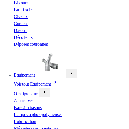
Bistouris
Brunissoirs
Ciseaux
Curettes
Daviers
Décolleurs
Déposes couronnes
Equipement
Voir tout Equipement
Omnipratique
Autoclaves
Bacs à ultrasons
Lampes à photopolymériser
Lubrification
Mélangeurs automatiques