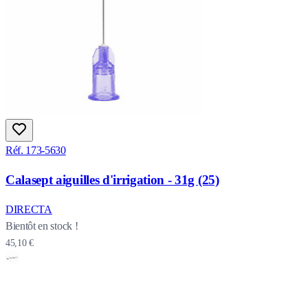
Réf. 173-5630
Calasept aiguilles d'irrigation - 31g (25)
DIRECTA
Bientôt en stock !
45,10 €