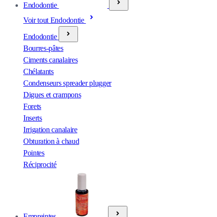
Endodontie
Voir tout Endodontie
Endodontie
Bourres-pâtes
Ciments canalaires
Chélatants
Condenseurs spreader plugger
Digues et crampons
Forets
Inserts
Irrigation canalaire
Obturation à chaud
Pointes
Réciprocité
Empreintes