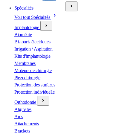
Spécialités
Voir tout Spécialités
Implantologie
Biométrie
Bistouris électriques
Irrigation / Aspiration
Kits d'implantologie
Membranes
Moteurs de chirurgie
Piezochirurgie
Protection des surfaces
Protection individuelle
Orthodontie
Alginates
Arcs
Attachements
Brackets