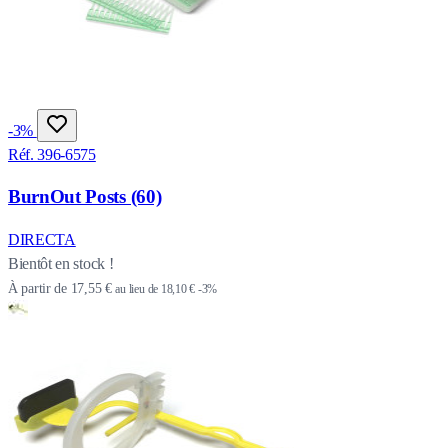
-3%
Réf. 396-6575
BurnOut Posts (60)
DIRECTA
Bientôt en stock !
À partir de
17,55 €
au lieu de
18,10 €
-3%