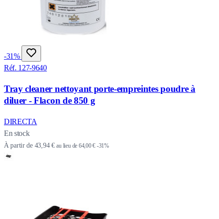
-31%
Réf. 127-9640
Tray cleaner nettoyant porte-empreintes poudre à
diluer - Flacon de 850 g
DIRECTA
En stock
À partir de
43,94 €
au lieu de
64,00 €
-31%