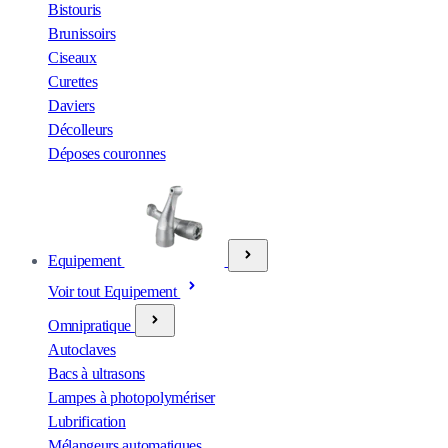
Bistouris
Brunissoirs
Ciseaux
Curettes
Daviers
Décolleurs
Déposes couronnes
Equipement
Voir tout Equipement
Omnipratique
Autoclaves
Bacs à ultrasons
Lampes à photopolymériser
Lubrification
Mélangeurs automatiques