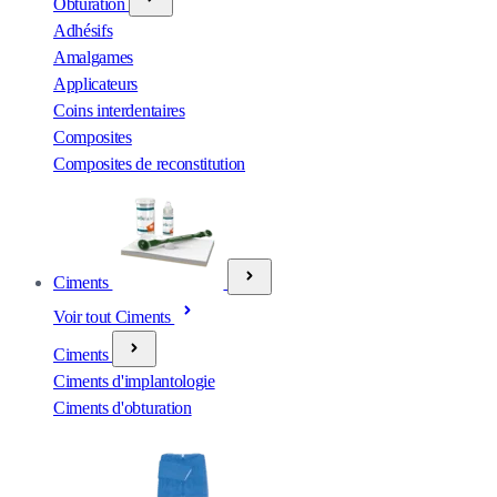
Obturation
Adhésifs
Amalgames
Applicateurs
Coins interdentaires
Composites
Composites de reconstitution
Ciments
Voir tout Ciments
Ciments
Ciments d'implantologie
Ciments d'obturation