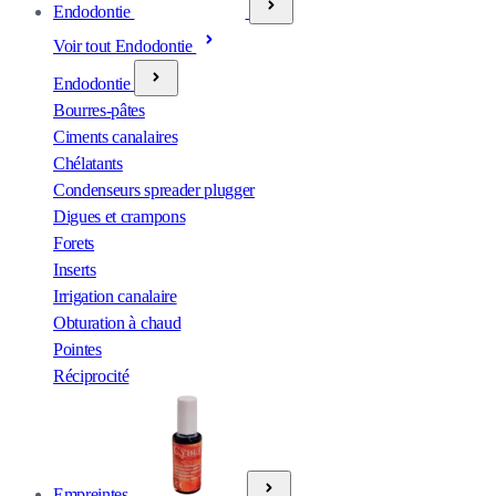
Endodontie
Voir tout Endodontie
Endodontie
Bourres-pâtes
Ciments canalaires
Chélatants
Condenseurs spreader plugger
Digues et crampons
Forets
Inserts
Irrigation canalaire
Obturation à chaud
Pointes
Réciprocité
Empreintes