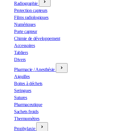
Radiographie
Protection capteurs
Films radiologiques
Numériques
Porte capteur
Chimie de développement
Accessoires
Tabliers
Divers
Pharmacie / Anesthésie
Aiguilles
Boites à déchets
Seringues
Sutures
Pharmaceutique
Sachets froids
Thermomètres
Prophylaxie