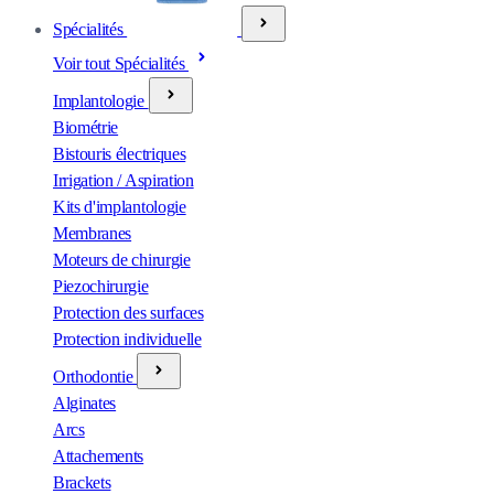
Spécialités
Voir tout Spécialités
Implantologie
Biométrie
Bistouris électriques
Irrigation / Aspiration
Kits d'implantologie
Membranes
Moteurs de chirurgie
Piezochirurgie
Protection des surfaces
Protection individuelle
Orthodontie
Alginates
Arcs
Attachements
Brackets