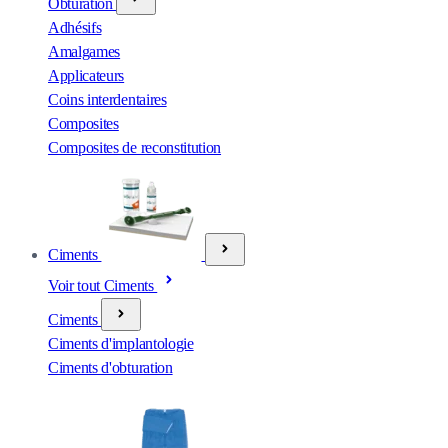
Obturation
Adhésifs
Amalgames
Applicateurs
Coins interdentaires
Composites
Composites de reconstitution
Ciments
Voir tout Ciments
Ciments
Ciments d'implantologie
Ciments d'obturation