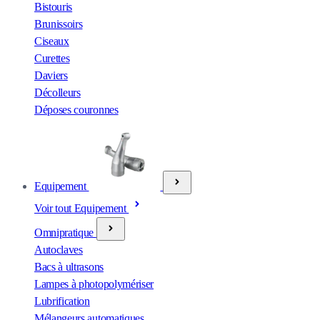
Bistouris
Brunissoirs
Ciseaux
Curettes
Daviers
Décolleurs
Déposes couronnes
Equipement
Voir tout Equipement
Omnipratique
Autoclaves
Bacs à ultrasons
Lampes à photopolymériser
Lubrification
Mélangeurs automatiques