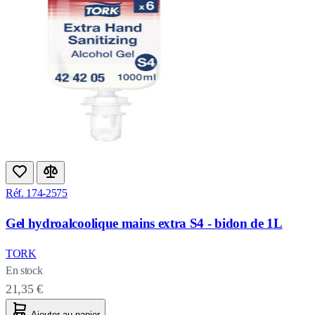
Réf. 174-2575
Gel hydroalcoolique mains extra S4 - bidon de 1L
TORK
En stock
21,35 €
Ajouter au panier