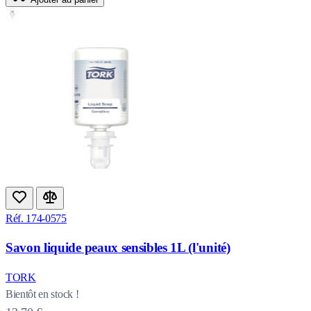
Réf. 174-0575
Savon liquide peaux sensibles 1L (l'unité)
TORK
Bientôt en stock !