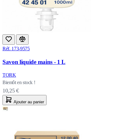
Réf. 173-9575
Savon liquide mains - 1 L
TORK
Bientôt en stock !
10,25 €
Ajouter au panier