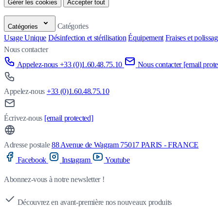
Gérer les cookies
Accepter tout
Catégories
Catégories
Usage Unique
Désinfection et stérilisation
Équipement
Fraises et polissa
Nous contacter
Appelez-nous +33 (0)1.60.48.75.10
Nous contacter
[email prote
Appelez-nous
+33 (0)1.60.48.75.10
Écrivez-nous
[email protected]
Adresse postale
88 Avenue de Wagram 75017 PARIS - FRANCE
Facebook
Instagram
Youtube
Abonnez-vous à notre newsletter !
Découvrez en avant-première nos nouveaux produits