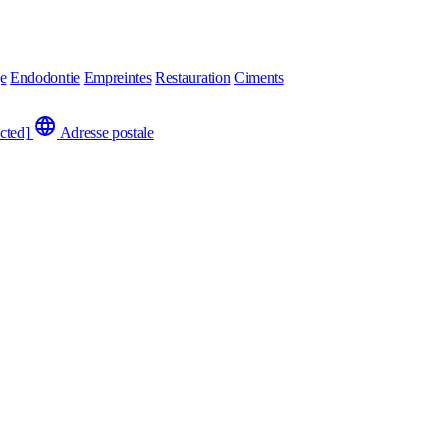
ge
Endodontie
Empreintes
Restauration
Ciments
cted]
Adresse postale