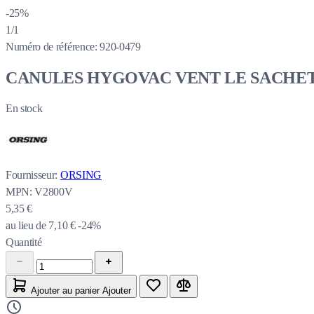
-25%
1/1
Numéro de référence:
920-0479
CANULES HYGOVAC VENT LE SACHET 
En stock
Fournisseur:
ORSING
MPN:
V2800V
5,35 €
au lieu de
7,10 €
-24%
Quantité
Ajouter au panier
Ajouter