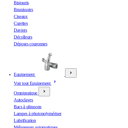
Bistouris
Brunissoirs
Ciseaux
Curettes
Daviers
Décolleurs
Déposes couronnes
Equipement
Voir tout Equipement
Omnipratique
Autoclaves
Bacs à ultrasons
Lampes à photopolymériser
Lubrification
Mélangeurs automatiques