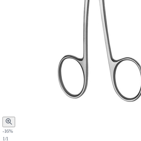
-16%
1/1