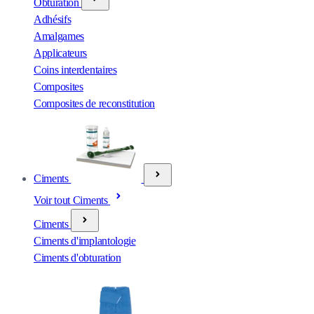
Obturation
Adhésifs
Amalgames
Applicateurs
Coins interdentaires
Composites
Composites de reconstitution
Ciments
Voir tout Ciments
Ciments
Ciments d'implantologie
Ciments d'obturation