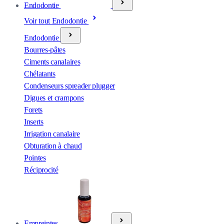
Endodontie
Voir tout Endodontie
Endodontie
Bourres-pâtes
Ciments canalaires
Chélatants
Condenseurs spreader plugger
Digues et crampons
Forets
Inserts
Irrigation canalaire
Obturation à chaud
Pointes
Réciprocité
Empreintes