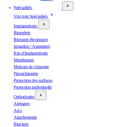
Spécialités
Voir tout Spécialités
Implantologie
Biométrie
Bistouris électriques
Irrigation / Aspiration
Kits d'implantologie
Membranes
Moteurs de chirurgie
Piezochirurgie
Protection des surfaces
Protection individuelle
Orthodontie
Alginates
Arcs
Attachements
Brackets