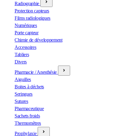
Radiographie
Protection capteurs
Films radiologiques
Numériques
Porte capteur
Chimie de développement
Accessoires
Tabliers
Divers
Pharmacie / Anesthésie
Aiguilles
Boites à déchets
Seringues
Sutures
Pharmaceutique
Sachets froids
Thermomètres
Prophylaxie