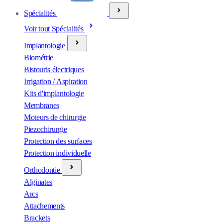
Spécialités
Voir tout Spécialités
Implantologie
Biométrie
Bistouris électriques
Irrigation / Aspiration
Kits d'implantologie
Membranes
Moteurs de chirurgie
Piezochirurgie
Protection des surfaces
Protection individuelle
Orthodontie
Alginates
Arcs
Attachements
Brackets