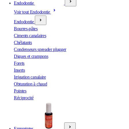
Endodontie
Voir tout Endodontie
Endodontie
Bourres-pâtes
Ciments canalaires
Chélatants
Condenseurs spreader plugger
Digues et crampons
Forets
Inserts
Irrigation canalaire
Obturation à chaud
Pointes
Réciprocité
Empreintes