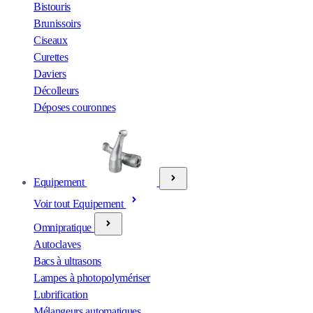
Bistouris
Brunissoirs
Ciseaux
Curettes
Daviers
Décolleurs
Déposes couronnes
Equipement
Voir tout Equipement
Omnipratique
Autoclaves
Bacs à ultrasons
Lampes à photopolymériser
Lubrification
Mélangeurs automatiques