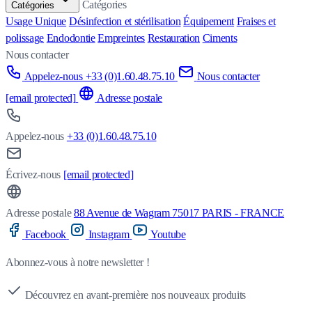
Catégories
Catégories
Usage Unique
Désinfection et stérilisation
Équipement
Fraises et
polissage
Endodontie
Empreintes
Restauration
Ciments
Nous contacter
Appelez-nous +33 (0)1.60.48.75.10
Nous contacter
[email protected]
Adresse postale
Appelez-nous
+33 (0)1.60.48.75.10
Écrivez-nous
[email protected]
Adresse postale
88 Avenue de Wagram 75017 PARIS - FRANCE
Facebook
Instagram
Youtube
Abonnez-vous à notre newsletter !
Découvrez en avant-première nos nouveaux produits