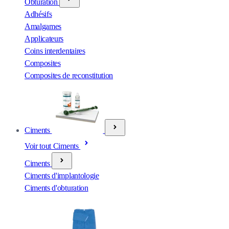
Obturation
Adhésifs
Amalgames
Applicateurs
Coins interdentaires
Composites
Composites de reconstitution
Ciments
Voir tout Ciments
Ciments
Ciments d'implantologie
Ciments d'obturation