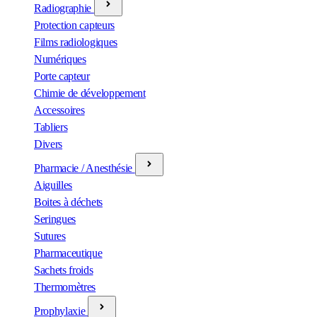
Radiographie
Protection capteurs
Films radiologiques
Numériques
Porte capteur
Chimie de développement
Accessoires
Tabliers
Divers
Pharmacie / Anesthésie
Aiguilles
Boites à déchets
Seringues
Sutures
Pharmaceutique
Sachets froids
Thermomètres
Prophylaxie