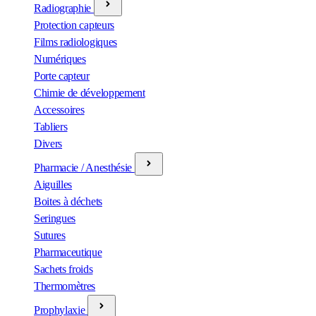
Radiographie
Protection capteurs
Films radiologiques
Numériques
Porte capteur
Chimie de développement
Accessoires
Tabliers
Divers
Pharmacie / Anesthésie
Aiguilles
Boites à déchets
Seringues
Sutures
Pharmaceutique
Sachets froids
Thermomètres
Prophylaxie