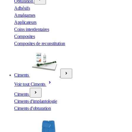
Obturation
Adhésifs
Amalgames
Applicateurs
Coins interdentaires
Composites
Composites de reconstitution
Ciments
Voir tout Ciments
Ciments
Ciments d'implantologie
Ciments d'obturation