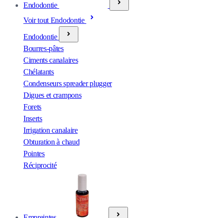
Endodontie
Voir tout Endodontie
Endodontie
Bourres-pâtes
Ciments canalaires
Chélatants
Condenseurs spreader plugger
Digues et crampons
Forets
Inserts
Irrigation canalaire
Obturation à chaud
Pointes
Réciprocité
Empreintes