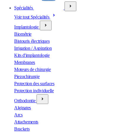
Spécialités
Voir tout Spécialités
Implantologie
Biométrie
Bistouris électriques
Irrigation / Aspiration
Kits d'implantologie
Membranes
Moteurs de chirurgie
Piezochirurgie
Protection des surfaces
Protection individuelle
Orthodontie
Alginates
Arcs
Attachements
Brackets