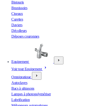
Bistouris
Brunissoirs
Ciseaux
Curettes
Daviers
Décolleurs
Déposes couronnes
Equipement
Voir tout Equipement
Omnipratique
Autoclaves
Bacs à ultrasons
Lampes à photopolymériser
Lubrification
Mélangeurs automatiques