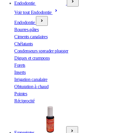
Endodontie
Voir tout Endodontie
Endodontie
Bourres-pâtes
Ciments canalaires
Chélatants
Condenseurs spreader plugger
Digues et crampons
Forets
Inserts
Irrigation canalaire
Obturation à chaud
Pointes
Réciprocité
Empreintes