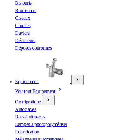
Bistouris
Brunissoirs
Ciseaux
Curettes
Daviers
Décolleurs
Déposes couronnes
Equipement
Voir tout Equipement
Omnipratique
Autoclaves
Bacs à ultrasons
Lampes à photopolymériser
Lubrification
Mélangeurs automatiques