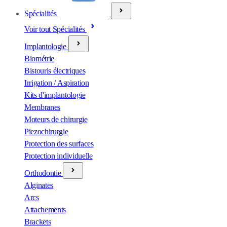
Spécialités
Voir tout Spécialités
Implantologie
Biométrie
Bistouris électriques
Irrigation / Aspiration
Kits d'implantologie
Membranes
Moteurs de chirurgie
Piezochirurgie
Protection des surfaces
Protection individuelle
Orthodontie
Alginates
Arcs
Attachements
Brackets