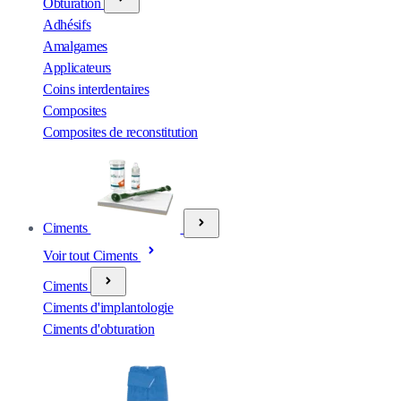
Obturation
Adhésifs
Amalgames
Applicateurs
Coins interdentaires
Composites
Composites de reconstitution
Ciments
Voir tout Ciments
Ciments
Ciments d'implantologie
Ciments d'obturation