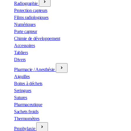
Radiographie
Protection capteurs
Films radiologiques
Numériques
Porte capteur
Chimie de développement
Accessoires
Tabliers
Divers
Pharmacie / Anesthésie
Aiguilles
Boites à déchets
Seringues
Sutures
Pharmaceutique
Sachets froids
Thermomètres
Prophylaxie