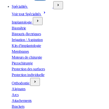
Spécialités
Voir tout Spécialités
Implantologie
Biométrie
Bistouris électriques
Irrigation / Aspiration
Kits d'implantologie
Membranes
Moteurs de chirurgie
Piezochirurgie
Protection des surfaces
Protection individuelle
Orthodontie
Alginates
Arcs
Attachements
Brackets