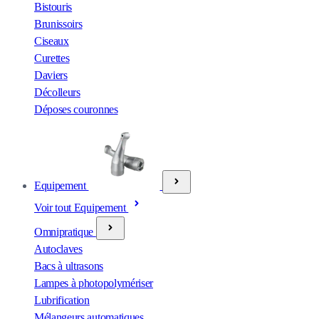
Bistouris
Brunissoirs
Ciseaux
Curettes
Daviers
Décolleurs
Déposes couronnes
Equipement
Voir tout Equipement
Omnipratique
Autoclaves
Bacs à ultrasons
Lampes à photopolymériser
Lubrification
Mélangeurs automatiques