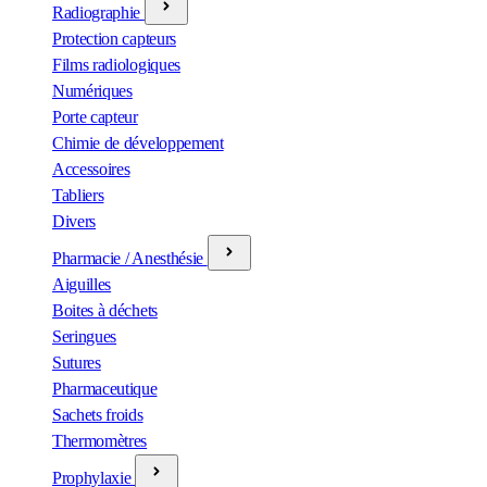
Radiographie
Protection capteurs
Films radiologiques
Numériques
Porte capteur
Chimie de développement
Accessoires
Tabliers
Divers
Pharmacie / Anesthésie
Aiguilles
Boites à déchets
Seringues
Sutures
Pharmaceutique
Sachets froids
Thermomètres
Prophylaxie