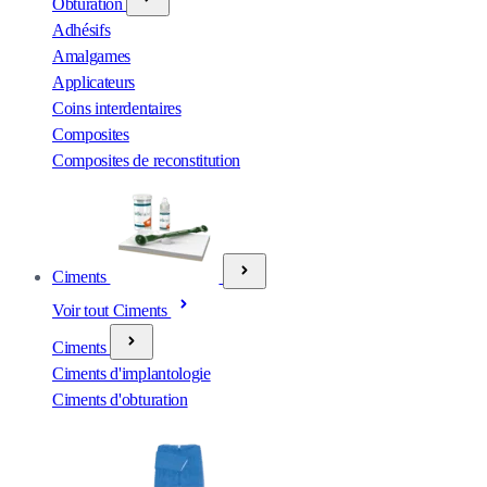
Obturation
Adhésifs
Amalgames
Applicateurs
Coins interdentaires
Composites
Composites de reconstitution
Ciments
Voir tout Ciments
Ciments
Ciments d'implantologie
Ciments d'obturation