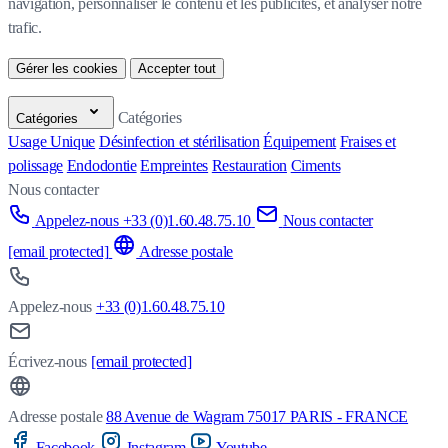
navigation, personnaliser le contenu et les publicités, et analyser notre 
trafic.
Gérer les cookies
Accepter tout
Catégories
Catégories
Usage Unique
Désinfection et stérilisation
Équipement
Fraises et
polissage
Endodontie
Empreintes
Restauration
Ciments
Nous contacter
Appelez-nous +33 (0)1.60.48.75.10
Nous contacter
[email protected]
Adresse postale
Appelez-nous
+33 (0)1.60.48.75.10
Écrivez-nous
[email protected]
Adresse postale
88 Avenue de Wagram 75017 PARIS - FRANCE
Facebook
Instagram
Youtube