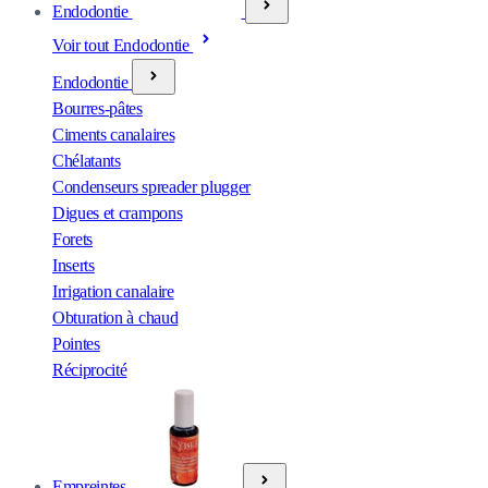
Endodontie
Voir tout Endodontie
Endodontie
Bourres-pâtes
Ciments canalaires
Chélatants
Condenseurs spreader plugger
Digues et crampons
Forets
Inserts
Irrigation canalaire
Obturation à chaud
Pointes
Réciprocité
Empreintes