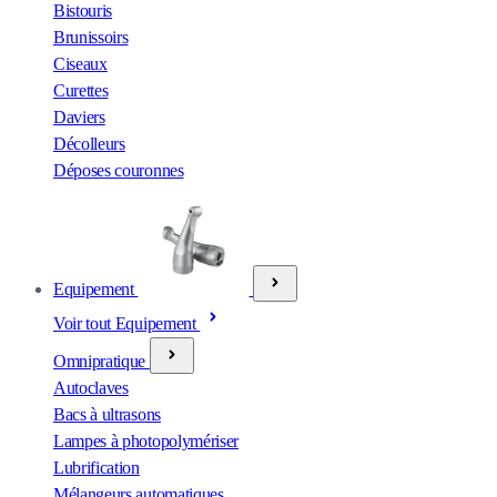
Bistouris
Brunissoirs
Ciseaux
Curettes
Daviers
Décolleurs
Déposes couronnes
Equipement
Voir tout Equipement
Omnipratique
Autoclaves
Bacs à ultrasons
Lampes à photopolymériser
Lubrification
Mélangeurs automatiques