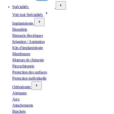
Spécialités
Voir tout Spécialités
Implantologie
Biométrie
Bistouris électriques
Irrigation / Aspiration
Kits d'implantologie
Membranes
Moteurs de chirurgie
Piezochirurgie
Protection des surfaces
Protection individuelle
Orthodontie
Alginates
Arcs
Attachements
Brackets