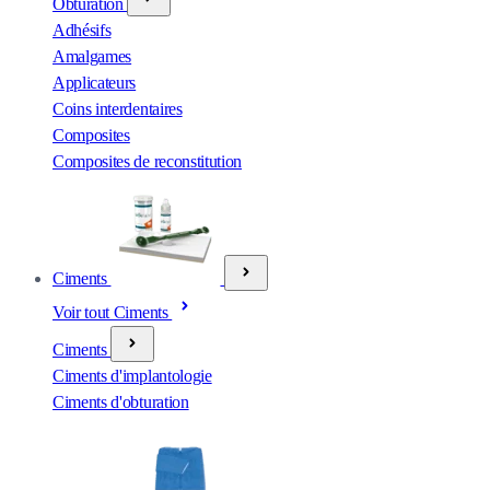
Obturation
Adhésifs
Amalgames
Applicateurs
Coins interdentaires
Composites
Composites de reconstitution
Ciments
Voir tout Ciments
Ciments
Ciments d'implantologie
Ciments d'obturation