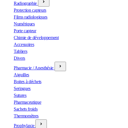
Radiographie
Protection capteurs
Films radiologiques
Numériques
Porte capteur
Chimie de développement
Accessoires
Tabliers
Divers
Pharmacie / Anesthésie
Aiguilles
Boites à déchets
Seringues
Sutures
Pharmaceutique
Sachets froids
Thermomètres
Prophylaxie