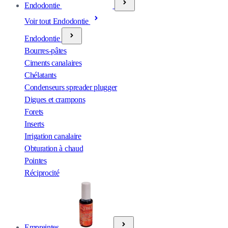
Endodontie
Voir tout Endodontie
Endodontie
Bourres-pâtes
Ciments canalaires
Chélatants
Condenseurs spreader plugger
Digues et crampons
Forets
Inserts
Irrigation canalaire
Obturation à chaud
Pointes
Réciprocité
Empreintes