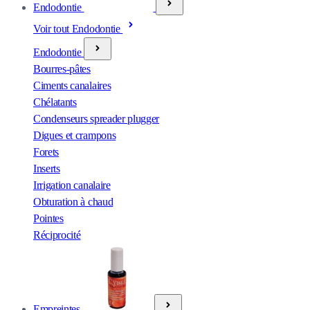
Endodontie
Voir tout Endodontie
Endodontie
Bourres-pâtes
Ciments canalaires
Chélatants
Condenseurs spreader plugger
Digues et crampons
Forets
Inserts
Irrigation canalaire
Obturation à chaud
Pointes
Réciprocité
Empreintes