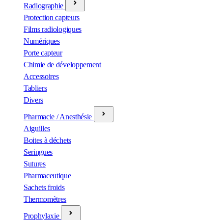
Radiographie
Protection capteurs
Films radiologiques
Numériques
Porte capteur
Chimie de développement
Accessoires
Tabliers
Divers
Pharmacie / Anesthésie
Aiguilles
Boites à déchets
Seringues
Sutures
Pharmaceutique
Sachets froids
Thermomètres
Prophylaxie