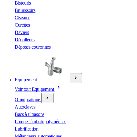
Bistouris
Brunissoirs
Ciseaux
Curettes
Daviers
Décolleurs
Déposes couronnes
Equipement
Voir tout Equipement
Omnipratique
Autoclaves
Bacs à ultrasons
Lampes à photopolymériser
Lubrification
Mélangeurs automatiques