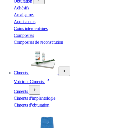
Obturation
Adhésifs
Amalgames
Applicateurs
Coins interdentaires
Composites
Composites de reconstitution
Ciments
Voir tout Ciments
Ciments
Ciments d'implantologie
Ciments d'obturation