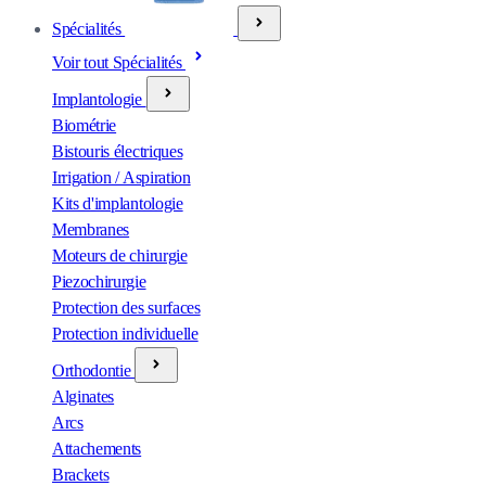
Spécialités
Voir tout Spécialités
Implantologie
Biométrie
Bistouris électriques
Irrigation / Aspiration
Kits d'implantologie
Membranes
Moteurs de chirurgie
Piezochirurgie
Protection des surfaces
Protection individuelle
Orthodontie
Alginates
Arcs
Attachements
Brackets