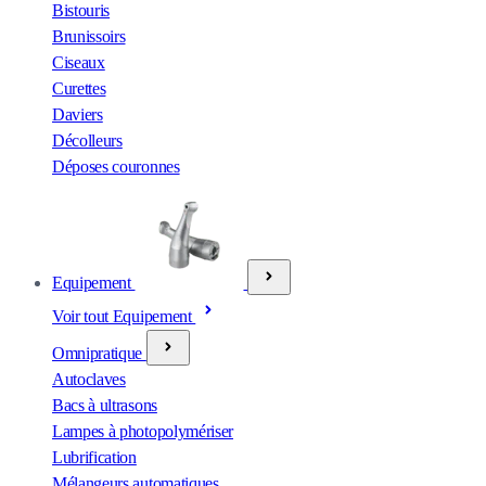
Bistouris
Brunissoirs
Ciseaux
Curettes
Daviers
Décolleurs
Déposes couronnes
Equipement
Voir tout Equipement
Omnipratique
Autoclaves
Bacs à ultrasons
Lampes à photopolymériser
Lubrification
Mélangeurs automatiques