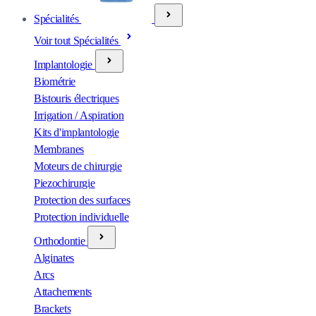
Spécialités
Voir tout Spécialités
Implantologie
Biométrie
Bistouris électriques
Irrigation / Aspiration
Kits d'implantologie
Membranes
Moteurs de chirurgie
Piezochirurgie
Protection des surfaces
Protection individuelle
Orthodontie
Alginates
Arcs
Attachements
Brackets