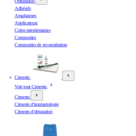
Obturation
Adhésifs
Amalgames
Applicateurs
Coins interdentaires
Composites
Composites de reconstitution
Ciments
Voir tout Ciments
Ciments
Ciments d'implantologie
Ciments d'obturation