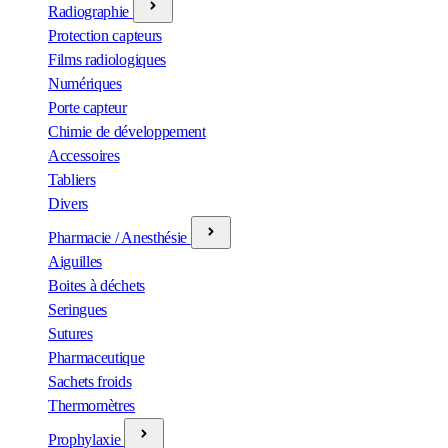
Radiographie
Protection capteurs
Films radiologiques
Numériques
Porte capteur
Chimie de développement
Accessoires
Tabliers
Divers
Pharmacie / Anesthésie
Aiguilles
Boites à déchets
Seringues
Sutures
Pharmaceutique
Sachets froids
Thermomètres
Prophylaxie