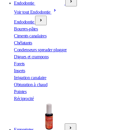
Endodontie
Voir tout Endodontie
Endodontie
Bourres-pâtes
Ciments canalaires
Chélatants
Condenseurs spreader plugger
Digues et crampons
Forets
Inserts
Irrigation canalaire
Obturation à chaud
Pointes
Réciprocité
Empreintes